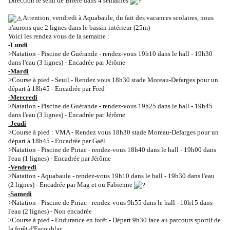
Direction le semi de Brière dans 4 semaines
Attention, vendredi à Aquabaule, du fait des vacances scolaires, nous
n'aurons que 2 lignes dans le bassin intérieur (25m)
Voici les rendez vous de la semaine :
-Lundi
>Natation - Piscine de Guérande - rendez-vous 19h10 dans le hall - 19h30
dans l'eau (3 lignes) - Encadrée par Jérôme
-Mardi
>Course à pied - Seuil - Rendez vous 18h30 stade Moreau-Defarges pour un
départ à 18h45 - Encadrée par Fred
-Mercredi
>Natation - Piscine de Guérande - rendez-vous 19h25 dans le hall - 19h45
dans l'eau (3 lignes) - Encadrée par Jérôme
-Jeudi
>Course à pied : VMA - Rendez vous 18h30 stade Moreau-Defarges pour un
départ à 18h45 - Encadrée par Gaël
>Natation - Piscine de Piriac - rendez-vous 18h40 dans le hall - 19h00 dans
l'eau (1 lignes) - Encadrée par Jérôme
-Vendredi
>Natation - Aquabaule - rendez-vous 19h10 dans le hall - 19h30 dans l'eau
(2 lignes) - Encadrée par Mag et ou Fabienne
-Samedi
>Natation - Piscine de Piriac - rendez-vous 9h55 dans le hall - 10h15 dans
l'eau (2 lignes) - Non encadrée
>Course à pied - Endurance en forêt - Départ 9h30 face au parcours sportif de
la forêt d'Escoublac