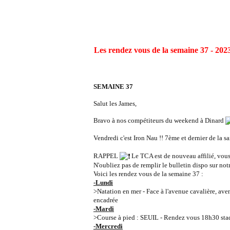
Les rendez vous de la semaine 37 - 202
SEMAINE 37
Salut les James,
Bravo à nos compétiteurs du weekend à Dinard
Vendredi c'est Iron Nau !! 7ème et dernier de la s
RAPPEL
Le TCA est de nouveau affilié, vou
N'oubliez pas de remplir le bulletin dispo sur not
Voici les rendez vous de la semaine 37 :
-Lundi
>Natation en mer - Face à l'avenue cavalière, a
encadrée
-Mardi
>Course à pied : SEUIL - Rendez vous 18h30 sta
-Mercredi