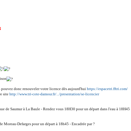
3
aison
s pouvez donc renouveler votre licence dès aujourd'hui
https://espacetri.fftri.com/
re site
http://www.tri-cote-damour.fr/.../presentation/se-licencier
venue de Saumur à La Baule - Rendez vous 18H30 pour un départ dans l'eau à 18H45
de Moreau-Defarges pour un départ à 18h45 - Encadrée par ?