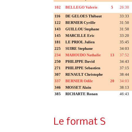
102
BELLEGO Valerie
5
26:30
116
DE GELOES Thibaut
33:33
122
BERNIER Cyrille
31:50
143
GUILLOU Stephane
31:50
145
MARCILLE Eric
33:20
181
LE PRIOL Julien
35:45
225
SUIRE Stephane
34:03
234
MAHOUDO Nathalie
13
37:52
250
PHILIPPE David
34:43
271
PHILIPPE Sebastien
37:15
307
RENAULT Christophe
38:44
337
BERNIER Odile
20
34:03
346
MOSSET Alain
38:13
385
RICHARTE Ronan
46:43
Le format S