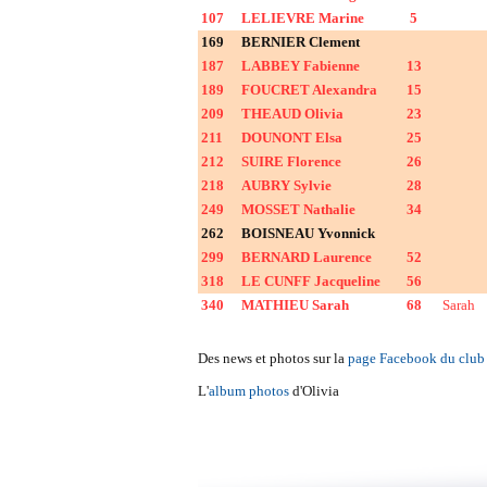
107
LELIEVRE Marine
5
169
BERNIER Clement
187
LABBEY Fabienne
13
189
FOUCRET Alexandra
15
209
THEAUD Olivia
23
211
DOUNONT Elsa
25
212
SUIRE Florence
26
218
AUBRY Sylvie
28
249
MOSSET Nathalie
34
262
BOISNEAU Yvonnick
299
BERNARD Laurence
52
318
LE CUNFF Jacqueline
56
340
MATHIEU Sarah
68
Sarah
Des news et photos sur la
page Facebook du club
L'
album photos
d'Olivia