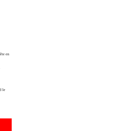
tête en
a
d le