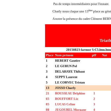
Pas de temps intermédiaires pour l'instant.
ème
Charly nous claque une 13
place au géné
A noter la présence du cadet Clément BERNI
Triath
20150823-larmor S-C5.htm.htm
Place
Nom prénom
plF
Nat
1
HEBERT Gautier
2
LE GURUN Pol
3
DELAHAYE Thibaut
4
SUPPY Laurent
5
LE CORVEC Tristan
13
JOSSO Charly
21
ROUSSEAU Delphine
1
65
BOUFFORT Liz
2
85
LUCAS Celine
3
88
JEGOUREL Morgane
4