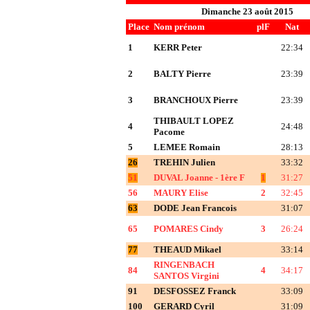
Dimanche 23 août 2015
Place
Nom prénom
plF
Nat
1
KERR Peter
22:34
2
BALTY Pierre
23:39
3
BRANCHOUX Pierre
23:39
THIBAULT LOPEZ
4
24:48
Pacome
5
LEMEE Romain
28:13
26
TREHIN Julien
33:32
51
DUVAL Joanne - 1ère F
1
31:27
56
MAURY Elise
2
32:45
63
DODE Jean Francois
31:07
65
POMARES Cindy
3
26:24
77
THEAUD Mikael
33:14
RINGENBACH
84
4
34:17
SANTOS Virgini
91
DESFOSSEZ Franck
33:09
100
GERARD Cyril
31:09