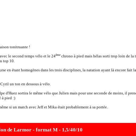
aison tonitruante !
ème
avec le second temps vélo et le 24
chrono à pied mais hélas sorti trop loin de la 
u top 10.
ourse en étant homogènes dans les trois disciplines, la natation ayant là encore fait l
Cyril un ton en dessous à vélo.
pe d'Huez sortira le même vélo que Julien mais pour une seconde de moins, il pren
 à pied :)
me si un match avec Jeff et Mika était probablement à sa portée.
lon de Larmor - format M - 1,5/40/10