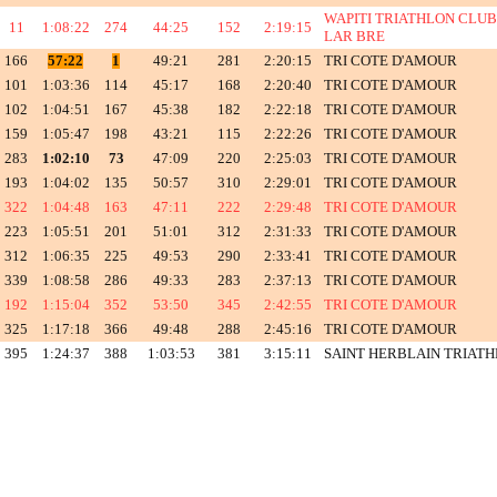
WAPITI TRIATHLON CLUB
11
1:08:22
274
44:25
152
2:19:15
LAR BRE
166
57:22
1
49:21
281
2:20:15
TRI COTE D'AMOUR
101
1:03:36
114
45:17
168
2:20:40
TRI COTE D'AMOUR
102
1:04:51
167
45:38
182
2:22:18
TRI COTE D'AMOUR
159
1:05:47
198
43:21
115
2:22:26
TRI COTE D'AMOUR
283
1:02:10
73
47:09
220
2:25:03
TRI COTE D'AMOUR
193
1:04:02
135
50:57
310
2:29:01
TRI COTE D'AMOUR
322
1:04:48
163
47:11
222
2:29:48
TRI COTE D'AMOUR
223
1:05:51
201
51:01
312
2:31:33
TRI COTE D'AMOUR
312
1:06:35
225
49:53
290
2:33:41
TRI COTE D'AMOUR
339
1:08:58
286
49:33
283
2:37:13
TRI COTE D'AMOUR
192
1:15:04
352
53:50
345
2:42:55
TRI COTE D'AMOUR
325
1:17:18
366
49:48
288
2:45:16
TRI COTE D'AMOUR
395
1:24:37
388
1:03:53
381
3:15:11
SAINT HERBLAIN TRIAT