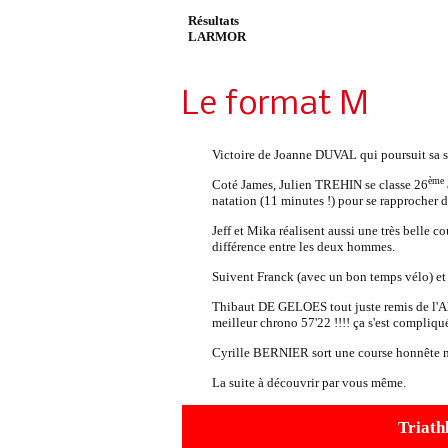
Résultats
LARMOR
Le format M
Victoire de Joanne DUVAL qui poursuit sa s
ème
Coté James, Julien TREHIN se classe 26
natation (11 minutes !) pour se rapprocher d
Jeff et Mika réalisent aussi une très belle c
différence entre les deux hommes.
Suivent Franck (avec un bon temps vélo) et 
Thibaut DE GELOES tout juste remis de l'Al
meilleur chrono 57'22 !!!! ça s'est compliqué
Cyrille BERNIER sort une course honnête mê
La suite à découvrir par vous même.
Triath