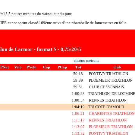
ral à 5 petites minutes du vainqueur du jour.
ER sur ce sprint classé 169ème suivi d'une ribambelle de Jamessettes en folie
lon de Larmor - format S - 0,75/20/5
chrono metrons
PNat
Velo
PVelo
Cap
PCap
Tot
club
59:18
PONTIVY TRIATHLON
59:39
PLOEMEUR TRIATHLON
59:51
CLUB CESSONNAIS
1:00:23
TRIATHLON DE LOCMIN
1:00:54
RENNES TRIATHLON
1:04:19
TRI COTE D'AMOUR
1:06:21
CHARENTES
TRIATHLON
1:11:17
RENNES
TRIATHLON
1:13:07
PLOEMEUR
TRIATHLON
1:13:32
PONTIVY
TRIATHLON