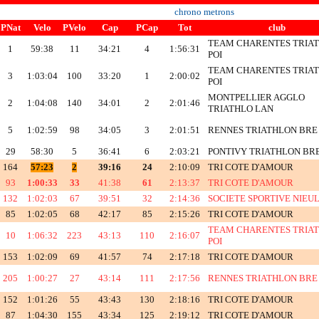
chrono metrons
PNat
Velo
PVelo
Cap
PCap
Tot
club
TEAM CHARENTES TRIA
1
59:38
11
34:21
4
1:56:31
POI
TEAM CHARENTES TRIA
3
1:03:04
100
33:20
1
2:00:02
POI
MONTPELLIER AGGLO
2
1:04:08
140
34:01
2
2:01:46
TRIATHLO LAN
5
1:02:59
98
34:05
3
2:01:51
RENNES TRIATHLON BRE
29
58:30
5
36:41
6
2:03:21
PONTIVY TRIATHLON BR
164
57:23
2
39:16
24
2:10:09
TRI COTE D'AMOUR
93
1:00:33
33
41:38
61
2:13:37
TRI COTE D'AMOUR
132
1:02:03
67
39:51
32
2:14:36
SOCIETE SPORTIVE NIEU
85
1:02:05
68
42:17
85
2:15:26
TRI COTE D'AMOUR
TEAM CHARENTES TRIA
10
1:06:32
223
43:13
110
2:16:07
POI
153
1:02:09
69
41:57
74
2:17:18
TRI COTE D'AMOUR
205
1:00:27
27
43:14
111
2:17:56
RENNES TRIATHLON BRE
152
1:01:26
55
43:43
130
2:18:16
TRI COTE D'AMOUR
87
1:04:30
155
43:34
125
2:19:12
TRI COTE D'AMOUR