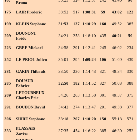
167
35:23
324
1:12:37
242
41:45
90
2
Bruno
175
LAIR Frederic
38:52
517
1:08:31
59
43:02
122
2
199
KLEIN Stephane
31:53
137
1:10:29
160
49:52
385
2
DOUNONT
209
34:21
258
1:18:10
435
40:21
59
2
Frédo
223
GREE Mickael
34:58
291
1:12:41
245
46:02
234
2
252
LE PRIOL Julien
35:01
294
1:09:24
106
51:09
439
2
281
GARIN Thibault
33:50
236
1:14:43
321
48:34
330
2
DOUAUD
285
32:50
182
1:14:52
327
50:03
388
2
Fabrice
LETOURNEUX
289
34:26
263
1:13:58
301
49:37
375
2
Charles Eric
291
BOUDON David
34:42
274
1:13:47
291
49:38
377
2
306
SUIRE Stephane
33:18
207
1:10:20
150
55:18
571
2
PLASSAIS
333
37:35
454
1:16:22
385
46:30
252
2
Xavier