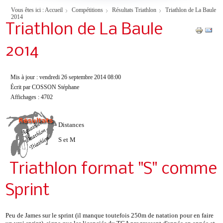
Vous êtes ici :
Accueil
Compétitions
Résultats Triathlon
Triathlon de La Baule
2014
Triathlon de La Baule
2014
Mis à jour : vendredi 26 septembre 2014 08:00
Écrit par COSSON Stéphane
Affichages : 4702
Distances
S et M
Triathlon format "S" comme
Sprint
Peu de James sur le sprint (il manque toutefois 250m de natation pour en faire