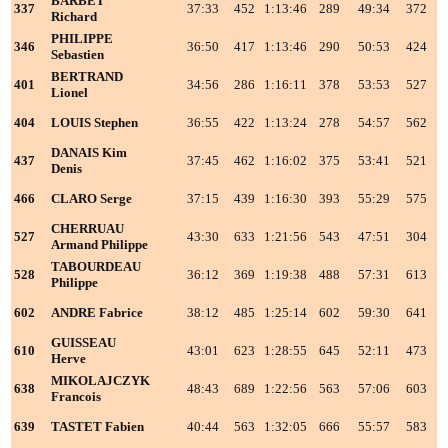
BARBET
337
37:33
452
1:13:46
289
49:34
372
2
Richard
PHILIPPE
346
36:50
417
1:13:46
290
50:53
424
2
Sebastien
BERTRAND
401
34:56
286
1:16:11
378
53:53
527
2
Lionel
404
LOUIS Stephen
36:55
422
1:13:24
278
54:57
562
2
DANAIS Kim
437
37:45
462
1:16:02
375
53:41
521
2
Denis
466
CLARO Serge
37:15
439
1:16:30
393
55:29
575
2
CHERRUAU
527
43:30
633
1:21:56
543
47:51
304
2
Armand Philippe
TABOURDEAU
528
36:12
369
1:19:38
488
57:31
613
2
Philippe
602
ANDRE Fabrice
38:12
485
1:25:14
602
59:30
641
3
GUISSEAU
610
43:01
623
1:28:55
645
52:11
473
3
Herve
MIKOLAJCZYK
638
48:43
689
1:22:56
563
57:06
603
3
Francois
639
TASTET Fabien
40:44
563
1:32:05
666
55:57
583
3