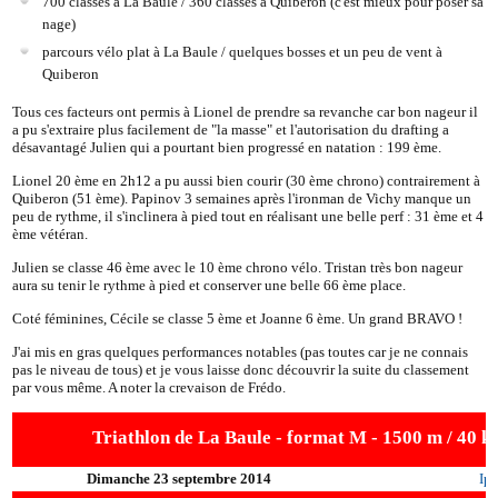
700 classés à La Baule / 360 classés à Quiberon (c'est mieux pour poser sa
nage)
parcours vélo plat à La Baule / quelques bosses et un peu de vent à
Quiberon
Tous ces facteurs ont permis à Lionel de prendre sa revanche car bon nageur il
a pu s'extraire plus facilement de "la masse" et l'autorisation du drafting a
désavantagé Julien qui a pourtant bien progressé en natation : 199 ème.
Lionel 20 ème en 2h12 a pu aussi bien courir (30 ème chrono) contrairement à
Quiberon (51 ème). Papinov 3 semaines après l'ironman de Vichy manque un
peu de rythme, il s'inclinera à pied tout en réalisant une belle perf : 31 ème et 4
ème vétéran.
Julien se classe 46 ème avec le 10 ème chrono vélo. Tristan très bon nageur
aura su tenir le rythme à pied et conserver une belle 66 ème place.
Coté féminines, Cécile se classe 5 ème et Joanne 6 ème. Un grand BRAVO !
J'ai mis en gras quelques performances notables (pas toutes car je ne connais
pas le niveau de tous) et je vous laisse donc découvrir la suite du classement
par vous même. A noter la crevaison de Frédo.
Triathlon de La Baule - format M - 1500 m / 40 k
Dimanche 23 septembre 2014
Ipi