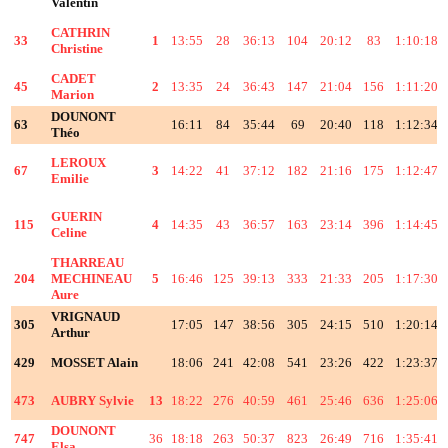
Valentin
CATHRIN
33
1
13:55
28
36:13
104
20:12
83
1:10:18
Christine
CADET
45
2
13:35
24
36:43
147
21:04
156
1:11:20
Marion
DOUNONT
63
16:11
84
35:44
69
20:40
118
1:12:34
Théo
LEROUX
67
3
14:22
41
37:12
182
21:16
175
1:12:47
Emilie
GUERIN
115
4
14:35
43
36:57
163
23:14
396
1:14:45
Celine
THARREAU
204
MECHINEAU
5
16:46
125
39:13
333
21:33
205
1:17:30
Aure
VRIGNAUD
305
17:05
147
38:56
305
24:15
510
1:20:14
Arthur
429
MOSSET Alain
18:06
241
42:08
541
23:26
422
1:23:37
473
AUBRY Sylvie
13
18:22
276
40:59
461
25:46
636
1:25:06
DOUNONT
747
36
18:18
263
50:37
823
26:49
716
1:35:41
Elsa