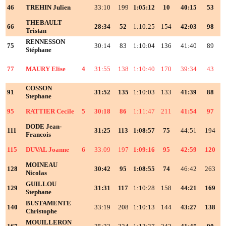
46
TREHIN Julien
33:10
199
1:05:12
10
40:15
53
2
THEBAULT
66
28:34
52
1:10:25
154
42:03
98
2
Tristan
RENNESSON
75
30:14
83
1:10:04
136
41:40
89
2
Stéphane
77
MAURY Elise
4
31:55
138
1:10:40
170
39:34
43
2
COSSON
91
31:52
135
1:10:03
133
41:39
88
2
Stephane
95
RATTIER Cecile
5
30:18
86
1:11:47
211
41:54
97
2
DODE Jean-
111
31:25
113
1:08:57
75
44:51
194
2
Francois
115
DUVAL Joanne
6
33:09
197
1:09:16
95
42:59
120
2
MOINEAU
128
30:42
95
1:08:55
74
46:42
263
2
Nicolas
GUILLOU
129
31:31
117
1:10:28
158
44:21
169
2
Stephane
BUSTAMENTE
140
33:19
208
1:10:13
144
43:27
138
2
Christophe
MOUILLERON