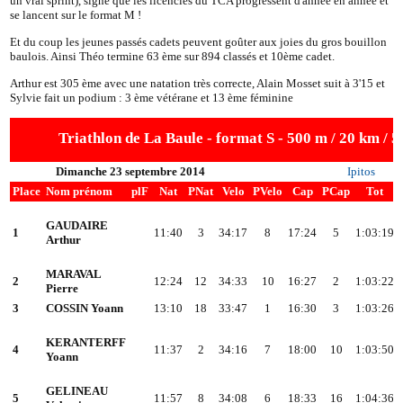
un vrai sprint), signe que les licenciés du TCA progressent d'année en année et
se lancent sur le format M !
Et du coup les jeunes passés cadets peuvent goûter aux joies du gros bouillon
baulois. Ainsi Théo termine 63 ème sur 894 classés et 10ème cadet.
Arthur est 305 ème avec une natation très correcte, Alain Mosset suit à 3'15 et
Sylvie fait un podium : 3 ème vétérane et 13 ème féminine
Triathlon de La Baule - format S - 500 m / 20 km / 
Dimanche 23 septembre 2014
Ipitos
Place
Nom prénom
plF
Nat
PNat
Velo
PVelo
Cap
PCap
Tot
GAUDAIRE
1
11:40
3
34:17
8
17:24
5
1:03:19
Arthur
MARAVAL
2
12:24
12
34:33
10
16:27
2
1:03:22
Pierre
3
COSSIN Yoann
13:10
18
33:47
1
16:30
3
1:03:26
KERANTERFF
4
11:37
2
34:16
7
18:00
10
1:03:50
Yoann
GELINEAU
5
11:57
8
34:08
6
18:33
16
1:04:36