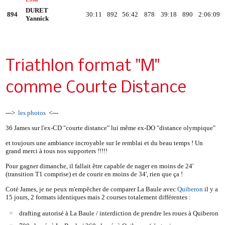
DURET
894
30:11
892
56:42
878
39:18
890
2:06:09
Yannick
Triathlon format "M"
comme Courte Distance
--->
les photos
<---
36 James sur l'ex-CD "courte distance" lui même ex-DO "distance olympique"
et toujours une ambiance incroyable sur le remblai et du beau temps ! Un
grand merci à tous nos supporters !!!!!
Pour gagner dimanche, il fallait être capable de nager en moins de 24'
(transition T1 comprise) et de courir en moins de 34', rien que ça !
Coté James, je ne peux m'empêcher de comparer La Baule avec
Quiberon
il y a
15 jours, 2 formats identiques mais 2 courses totalement différentes :
drafting autorisé à La Baule / interdiction de prendre les roues à Quiberon