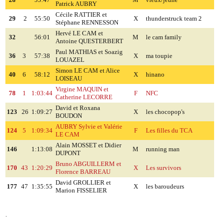
28
55:47
M
vieux/jeune
Patrick AUBRY
Cécile RATTIER et
29
2
55:50
X
thunderstruck team 2
Stéphane RENNESSON
Hervé LE CAM et
32
56:01
M
le cam family
Antoine QUESTERBERT
Paul MATHIAS et Soazig
36
3
57:38
X
ma toupie
LOUAZEL
Simon LE CAM et Alice
40
6
58:12
X
hinano
LOISEAU
Virgine MAQUIN et
78
1
1:03:44
F
NFC
Catherine LECORRE
David et Roxana
123
26
1:09:27
X
les chocopop's
BOUDON
AUBRY Sylvie et Valérie
124
5
1:09:34
F
Les filles du TCA
LE CAM
Alain MOSSET et Didier
146
1:13:08
M
running man
DUPONT
Bruno ABGUILLERM et
170
43
1:20:29
X
Les survivors
Florence
BARREAU
David GROLLIER et
177
47
1:35:55
X
les baroudeurs
Marion FISSELIER
.