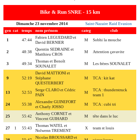
Bike & Run SNRE - 15 km
Dimanche 23 novembre 2014
Saint-Nazaire Raid Evasion
gen
cat
temps
nom prénom
categ
club
Fabien LEGUEDARD et
1
47:44
M
Sobhi la mouche
David BERNIER
Quentin SEDRAINE et
2
48:38
M
Attention çavavite
Matthieu CROS
Thomas et Benoît
3
49:34
M
Les frères SOUNALET
SOUNALET
David MATTIONI et
9
52:19
Stéphane
M
TCA : kit kat
QUESTERBERT
Serge CLARO et Cédric
TCA : thunderstruck
13
52:53
M
PAIN
team 1
Alexandre GUINEFORT
24
55:38
M
TCA : cubi tri
et Charly JOSSO
Anthony CORNET et
25
55:42
M
tête dans le luc
Vincent GUIHARD
Thomas WATEL et
27
1
55:43
X
team st louis
Nolwenn TREMENT
Nicolas BROUSSARD et