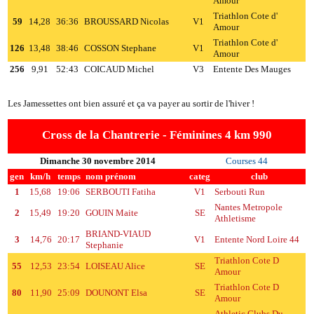
Amour
Triathlon Cote d'
59
14,28
36:36
BROUSSARD Nicolas
V1
Amour
Triathlon Cote d'
126
13,48
38:46
COSSON Stephane
V1
Amour
256
9,91
52:43
COICAUD Michel
V3
Entente Des Mauges
Les Jamessettes ont bien assuré et ça va payer au sortir de l'hiver !
Cross de la Chantrerie - Féminines 4 km 990
Dimanche 30 novembre 2014
Courses 44
gen
km/h
temps
nom prénom
categ
club
1
15,68
19:06
SERBOUTI Fatiha
V1
Serbouti Run
Nantes Metropole
2
15,49
19:20
GOUIN Maite
SE
Athletisme
BRIAND-VIAUD
3
14,76
20:17
V1
Entente Nord Loire 44
Stephanie
Triathlon Cote D
55
12,53
23:54
LOISEAU Alice
SE
Amour
Triathlon Cote D
80
11,90
25:09
DOUNONT Elsa
SE
Amour
Athletic Clubs Du