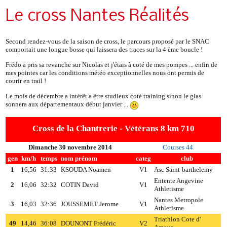
Le cross Nantes Réalités
Second rendez-vous de la saison de cross, le parcours proposé par le SNAC
comportait une longue bosse qui laissera des traces sur la 4 ème boucle !
Frédo a pris sa revanche sur Nicolas et j'étais à coté de mes pompes ... enfin de
mes pointes car les conditions météo exceptionnelles nous ont permis de
courir en trail !
Le mois de décembre a intérêt a être studieux coté training sinon le glas
sonnera aux départementaux début janvier ...
Cross de la Chantrerie - Vétérans 8 km 710
Dimanche 30 novembre 2014
Courses 44
gen
km/h
temps
nom prénom
categ
club
1
16,56
31:33
KSOUDA Noamen
V1
Asc Saint-barthelemy
Entente Angevine
2
16,06
32:32
COTIN David
V1
Athletisme
Nantes Metropole
3
16,03
32:36
JOUSSEMET Jerome
V1
Athletisme
Triathlon Cote d'
49
14,46
36:08
DOUNONT Frédéric
V2