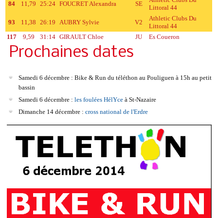
84
11,79
25:24
FOUCRET Alexandra
SE
Littoral 44
Athletic Clubs Du
93
11,38
26:19
AUBRY Sylvie
V2
Littoral 44
117
9,59
31:14
GIRAULT Chloe
JU
Es Coueron
Prochaines dates
Samedi 6 décembre : Bike & Run du téléthon au Pouliguen à 15h au petit
bassin
Samedi 6 décembre :
les foulées HélYce
à St-Nazaire
Dimanche 14 décembre :
cross national de l'Erdre