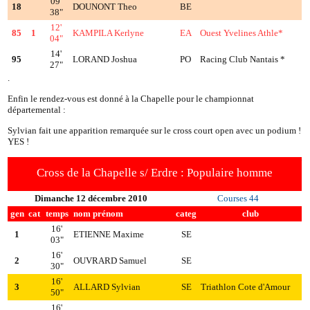
09'
18
DOUNONT Theo
BE
38"
12'
85
1
KAMPILA Kerlyne
EA
Ouest Yvelines Athle*
04"
14'
95
LORAND Joshua
PO
Racing Club Nantais *
27"
.
Enfin le rendez-vous est donné à la Chapelle pour le championnat
départemental :
Sylvian fait une apparition remarquée sur le cross court open avec un podium !
YES !
Cross de la Chapelle s/ Erdre : Populaire homme
Dimanche 12 décembre 2010
Courses 44
gen
cat
temps
nom prénom
categ
club
16'
1
ETIENNE Maxime
SE
03"
16'
2
OUVRARD Samuel
SE
30"
16'
3
ALLARD Sylvian
SE
Triathlon Cote d'Amour
50"
16'