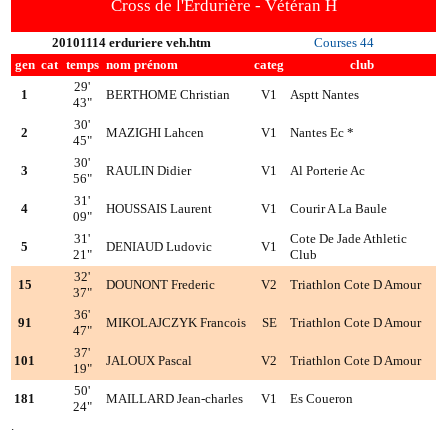
Cross de l'Erdurière - Vétéran H
20101114 erduriere veh.htm
Courses 44
gen
cat
temps
nom prénom
categ
club
29'
1
BERTHOME Christian
V1
Asptt Nantes
43"
30'
2
MAZIGHI Lahcen
V1
Nantes Ec *
45"
30'
3
RAULIN Didier
V1
Al Porterie Ac
56"
31'
4
HOUSSAIS Laurent
V1
Courir A La Baule
09"
31'
Cote De Jade Athletic
5
DENIAUD Ludovic
V1
21"
Club
32'
15
DOUNONT Frederic
V2
Triathlon Cote D Amour
37"
36'
91
MIKOLAJCZYK Francois
SE
Triathlon Cote D Amour
47"
37'
101
JALOUX Pascal
V2
Triathlon Cote D Amour
19"
50'
181
MAILLARD Jean-charles
V1
Es Coueron
24"
.