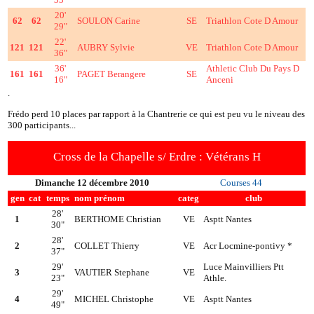
20'
62
62
SOULON Carine
SE
Triathlon Cote D Amour
29"
22'
121
121
AUBRY Sylvie
VE
Triathlon Cote D Amour
36"
36'
Athletic Club Du Pays D
161
161
PAGET Berangere
SE
16"
Anceni
.
Frédo perd 10 places par rapport à la Chantrerie ce qui est peu vu le niveau des
300 participants...
Cross de la Chapelle s/ Erdre : Vétérans H
Dimanche 12 décembre 2010
Courses 44
gen
cat
temps
nom prénom
categ
club
28'
1
BERTHOME Christian
VE
Asptt Nantes
30"
28'
2
COLLET Thierry
VE
Acr Locmine-pontivy *
37"
29'
Luce Mainvilliers Ptt
3
VAUTIER Stephane
VE
23"
Athle.
29'
4
MICHEL Christophe
VE
Asptt Nantes
49"