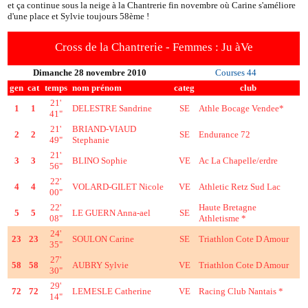
et ça continue sous la neige à la Chantrerie fin novembre où Carine s'améliore
d'une place et Sylvie toujours 58ème !
Cross de la Chantrerie - Femmes : Ju àVe
Dimanche 28 novembre 2010
Courses 44
gen
cat
temps
nom prénom
categ
club
21'
1
1
DELESTRE Sandrine
SE
Athle Bocage Vendee*
41"
21'
BRIAND-VIAUD
2
2
SE
Endurance 72
49"
Stephanie
21'
3
3
BLINO Sophie
VE
Ac La Chapelle/erdre
56"
22'
4
4
VOLARD-GILET Nicole
VE
Athletic Retz Sud Lac
00"
22'
Haute Bretagne
5
5
LE GUERN Anna-ael
SE
08"
Athletisme *
24'
23
23
SOULON Carine
SE
Triathlon Cote D Amour
35"
27'
58
58
AUBRY Sylvie
VE
Triathlon Cote D Amour
30"
29'
72
72
LEMESLE Catherine
VE
Racing Club Nantais *
14"