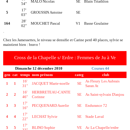
4
MALO Nicolas
SE
Blain Triathlon
54"
17'
5
GROUSSIN Antoine
SE
03"
28'
164
MOUCHET Pascal
V1
Basse Goulaine
02"
.
Chez les Jamessettes, le niveau se densifie et Carine perd 40 places, sylvie se
maintient bien : bravo !
Cross de la Chapelle s/ Erdre : Femmes de Ju à Ve
Dimanche 12 décembre 2010
Courses 44
gen
cat
temps
nom prénom
categ
club
16'
As Fleury Les Aubrais
1
1
JACQUET Marie-noelle
SE
31"
Saran At
16'
HERBRETEAU-CANTE
2
2
SE
As Saint-sylvain D'anjou
46"
Corinne
17'
3
3
PECQUENARD Aurelie
SE
Endurance 72
16"
17'
4
4
LECHAT Sylvie
SE
Stade Laval
22"
17'
5
5
BLINO Sophie
VE
Ac La Chapelle/erdre
33"