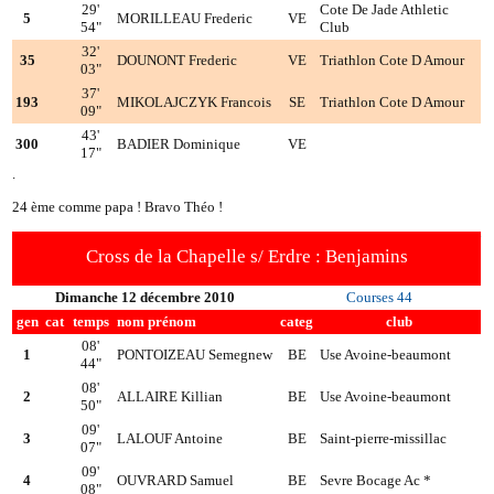
29'
Cote De Jade Athletic
5
MORILLEAU Frederic
VE
54"
Club
32'
35
DOUNONT Frederic
VE
Triathlon Cote D Amour
03"
37'
193
MIKOLAJCZYK Francois
SE
Triathlon Cote D Amour
09"
43'
300
BADIER Dominique
VE
17"
.
24 ème comme papa ! Bravo Théo !
Cross de la Chapelle s/ Erdre : Benjamins
Dimanche 12 décembre 2010
Courses 44
gen
cat
temps
nom prénom
categ
club
08'
1
PONTOIZEAU Semegnew
BE
Use Avoine-beaumont
44"
08'
2
ALLAIRE Killian
BE
Use Avoine-beaumont
50"
09'
3
LALOUF Antoine
BE
Saint-pierre-missillac
07"
09'
4
OUVRARD Samuel
BE
Sevre Bocage Ac *
08"