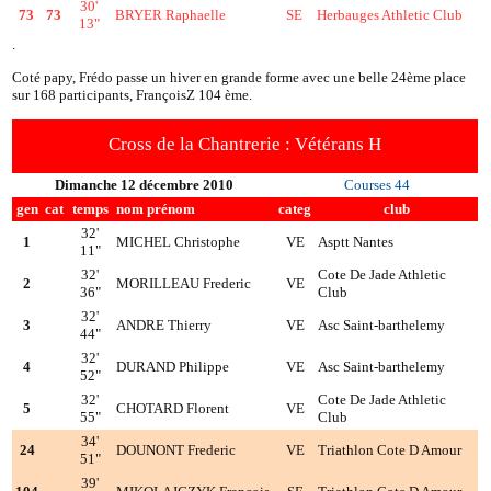
30'
73
73
BRYER Raphaelle
SE
Herbauges Athletic Club
13"
.
Coté papy, Frédo passe un hiver en grande forme avec une belle 24ème place
sur 168 participants, FrançoisZ 104 ème.
Cross de la Chantrerie : Vétérans H
Dimanche 12 décembre 2010
Courses 44
gen
cat
temps
nom prénom
categ
club
32'
1
MICHEL Christophe
VE
Asptt Nantes
11"
32'
Cote De Jade Athletic
2
MORILLEAU Frederic
VE
36"
Club
32'
3
ANDRE Thierry
VE
Asc Saint-barthelemy
44"
32'
4
DURAND Philippe
VE
Asc Saint-barthelemy
52"
32'
Cote De Jade Athletic
5
CHOTARD Florent
VE
55"
Club
34'
24
DOUNONT Frederic
VE
Triathlon Cote D Amour
51"
39'