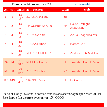
Dimanche 14 novembre 2010
Courses 44
gen
cat
temps
nom prénom
categ
club
18'
1
1
EJJAFINI Rajada
SE
10"
18'
Haute Bretagne
2
2
LE GUERN Anna-ael
SE
15"
Athletisme *
18'
3
3
BLINO Sophie
V1
Ac La Chapelle/erdre
18"
18'
4
4
DUGAST Anne
V1
Nantes Ec *
32"
18'
5
5
VOLARD-GILET Nicole
V1
Athletic Retz Sud Lac
39"
21'
24
24
SOULON Carine
SE
Triathlon Cote D Amour
08"
23'
58
58
AUBRY Sylvie
V2
Triathlon Cote D Amour
09"
32'
109
109
TROTTE Armelle
SE
Es Coueron
47"
.
Frédo et FrançoisZ sont là comme tous les ans accompagnés par Pascalou. El
Prez frappe fort d'entrée avec un top 15 ! GOOD !