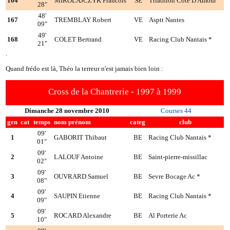
104
MIKOLAJCZYK Francois
SE
Triathlon Cote D Amour
28"
48'
167
TREMBLAY Robert
VE
Asptt Nantes
09"
49'
168
COLET Bertrand
VE
Racing Club Nantais *
21"
.
Quand frédo est là, Théo la terreur n'est jamais bien loin :
Cross de la Chantrerie - 1997 à 1999
Dimanche 28 novembre 2010
Courses 44
gen
cat
temps
nom prénom
categ
club
09'
1
GABORIT Thibaut
BE
Racing Club Nantais *
01"
09'
2
LALOUF Antoine
BE
Saint-pierre-missillac
02"
09'
3
OUVRARD Samuel
BE
Sevre Bocage Ac *
08"
09'
4
SAUPIN Etienne
BE
Racing Club Nantais *
09"
09'
5
ROCARD Alexandre
BE
Al Porterie Ac
10"