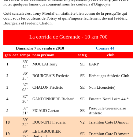
noter quelques James qui couraient sous les couleurs d'Oligocyte.
Coté scratch c'est Tony Moulaï un triathlète bien connu de la presqu'île qui
court sous les couleurs de Poissy et qui s'impose facilement devant Frédéric
Bourgeais et Frédéric Chalon.
La corrida de Guérande - 10 km 700
Dimanche 7 novembre 2010
Courses 44
gen
cat
temps
nom prénom
categ
club
35'
1
MOULAI Tony
SE
EARP
45"
36'
2
BOURGEAIS Frederic
SE
Herbauges Athletic Club
25"
37'
3
CHALON Frédéric
SE
Non Licencié(e)
08"
37'
4
GANDONNIERE Richard
SE
Entente Nord Loire 44 *
30"
37'
Presqu'ile Guerandaise
5
PICAUD Gaetan
SE
31"
Athletic
39'
18
DOUNONT Frederic
V2
Triathlon Cote D Amour
24"
39'
LE LABOURIER
19
SE
Triathlon Cote D Amour
39"
Bertrand