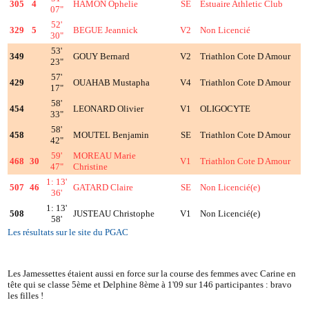
305
4
HAMON Ophelie
SE
Estuaire Athletic Club
07"
52'
329
5
BEGUE Jeannick
V2
Non Licencié
30"
53'
349
GOUY Bernard
V2
Triathlon Cote D Amour
23"
57'
429
OUAHAB Mustapha
V4
Triathlon Cote D Amour
17"
58'
454
LEONARD Olivier
V1
OLIGOCYTE
33"
58'
458
MOUTEL Benjamin
SE
Triathlon Cote D Amour
42"
59'
MOREAU Marie
468
30
V1
Triathlon Cote D Amour
47"
Christine
1: 13'
507
46
GATARD Claire
SE
Non Licencié(e)
36'
1: 13'
508
JUSTEAU Christophe
V1
Non Licencié(e)
58'
Les résultats sur le site du PGAC
Les Jamessettes étaient aussi en force sur la course des femmes avec Carine en
tête qui se classe 5ème et Delphine 8ème à 1'09 sur 146 participantes : bravo
les filles !