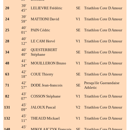
39'
20
LELIEVRE Frédéric
SE
Triathlon Cote D Amour
45"
39'
24
MATTIONI David
V1
Triathlon Cote D Amour
59"
40'
25
PAIN Cédric
SE
Triathlon Cote D Amour
01"
40'
28
LE CAM Hervé
V1
Triathlon Cote D Amour
12"
40'
QUESTERBERT
34
SE
Triathlon Cote D Amour
40"
Stéphane
41'
48
MOUILLERON Bruno
V1
Triathlon Cote D Amour
34"
42'
63
COUE Thierry
SE
Triathlon Cote D Amour
18"
42'
Presqu'ile Guerandaise
71
DODE Jean-francois
SE
57"
Athletic
43'
82
COSSON Stéphane
V1
Triathlon Cote D Amour
07"
45'
131
JALOUX Pascal
V2
Triathlon Cote D Amour
09"
45'
132
THEAUD Mickael
V1
Triathlon Cote D Amour
11"
45'
148
MIKOLAJCZYK Francois
SE
Triathlon Cote D Amour