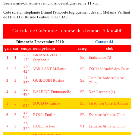
Seule marie-christine avait choisi de s'aligner sur le 11 km.
Coté scratch stéphanie Briand l'emporte logiquement devant Mélanie Vaillant
de l'ESCO et Rosine Guibouin du CJAC
Corrida de Guérande - course des femmes 5 km 400
Dimanche 7 novembre 2010
Courses 44
gen
cat
temps
nom prénom
categ
club
20'
BRIAND-VIAUD
1
1
SE
Endurance 72
17"
Stephanie
20'
2
2
VAILLANT Mélanie
SE
ESCO St André des Eaux
42"
21'
Cote De Jade Athletic
3
3
GUIBOUIN Rosine
SE
37"
Club
22'
4
4
BALEINE Emmanuelle
SE
Non Licencié(e)
49"
23'
5
5
SOULON Carine
SE
Triathlon Cote D Amour
01"
23'
6
6
ROUL Emilie
SE
Estuaire Athletic Club
03"
23'
7
6
ROUL Sylvie
V1
Estuaire Athletic Club
37"