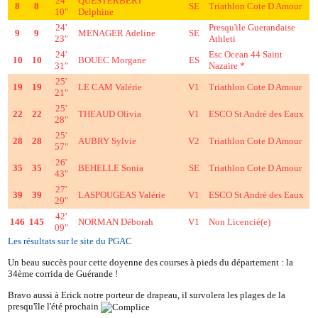
24'
QUESTERBERT
8
8
SE
Triathlon Cote D Amour
10"
Delphine
24'
Presqu'ile Guerandaise
9
9
MENAGER Adeline
SE
23"
Athleti
24'
Esc Ocean 44 Saint
10
10
BOUEC Morgane
ES
31"
Nazaire *
25'
19
19
LE CAM Valérie
V1
Triathlon Cote D Amour
21"
25'
22
22
THEAUD Olivia
V1
ESCO St André des Eaux
28"
25'
28
28
AUBRY Sylvie
V2
Triathlon Cote D Amour
57"
26'
35
35
BEHELLE Sonia
SE
Triathlon Cote D Amour
43"
27'
39
39
LASPOUGEAS Valérie
V1
ESCO St André des Eaux
29"
42'
146
145
NORMAN Déborah
V1
Non Licencié(e)
09"
Les résultats sur le site du PGAC
Un beau succès pour cette doyenne des courses à pieds du département : la
34ème corrida de Guérande !
Bravo aussi à Erick notre porteur de drapeau, il survolera les plages de la
presqu'île l'été prochain