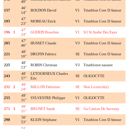
49"
46'
157
BOUDON David
V1
Triathlon Cote D Amour
14"
47'
195
MOREAU Erick
V1
Triathlon Cote D Amour
23"
47'
196
1
GUERIN Roseline
V1
S/l St Andre Des Eaux
24"
47'
205
HUSSET Claude
V3
Triathlon Cote D Amour
46"
48'
221
DRUFIN Fabrice
SE
Triathlon Cote D Amour
10"
48'
225
ROBIN Christian
V3
Triathlonst nazaire
13"
48'
LETOURNEUX Charles
243
SE
OLIGOCYTE
57"
Eric
49'
252
2
MILLON Fabienne
SE
Non Licencié(e)
24"
49'
255
SYLVESTRE Philippe
V1
OLIGOCYTE
31"
49'
271
3
BRUNET Sarah
SE
Ua Canton De Savenay
51"
50'
290
KLEIN Stéphane
V1
Triathlon Cote D Amour
53"
51'