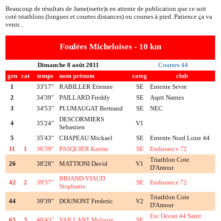
Beaucoup de résultats de Jame(ssette)s en attente de publication que ce soit
coté triathlons (longues et courtes distances) ou courses à pied. Patience ça va
venir...
Foulées Micheloises - 10 km
Dimanche 8 août 2011
Courses 44
gen
cat
temps
nom prénom
categ
club
1
33'17"
RABILLER Etienne
SE
Entente Sevre
2
34'39"
PAILLARD Freddy
SE
Asptt Nantes
3
34'53"
PLUMAUGAT Bertrand
SE
NEC
DESCORMIERS
4
35'24"
V1
Sebastien
5
35'43"
CHAPEAU Mickael
SE
Entente Nord Loire 44
11
1
36'39"
PASQUIER Karine
SE
Endurance 72
Triathlon Cote
26
38'28"
MATTIONI David
V1
D'Amour
BRIAND-VIAUD
42
2
39'37"
SE
Endurance 72
Stephanie
Triathlon Cote
44
39'39"
DOUNONT Frederic
V2
D'Amour
Esc Ocean 44 Saint
65
3
40'43"
VAILLANT Melanie
SE