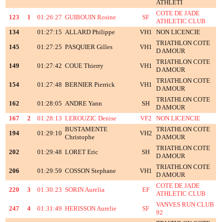
ATHLETI
COTE DE JADE
123
1
01:26:27
GUIBOUIN Rosine
SF
ATHLETIC CLUB
134
01:27:15
ALLARD Philippe
VH1
NON LICENCIE
TRIATHLON COTE
145
01:27:25
PASQUIER Gilles
VH1
D AMOUR
TRIATHLON COTE
149
01:27:42
COUE Thierry
VH1
D AMOUR
TRIATHLON COTE
154
01:27:48
BERNIER Pierrick
VH1
D AMOUR
TRIATHLON COTE
162
01:28:05
ANDRE Yann
SH
D AMOUR
167
2
01:28:13
LEROUZIC Denise
VF2
NON LICENCIE
BUSTAMENTE
TRIATHLON COTE
194
01:29:10
VH2
Christophe
D AMOUR
TRIATHLON COTE
202
01:29:48
LORET Eric
SH
D AMOUR
TRIATHLON COTE
206
01:29:59
COSSON Stephane
VH1
D AMOUR
COTE DE JADE
220
3
01:30:23
SORIN Aurelia
EF
ATHLETIC CLUB
VANVES RUN CLUB
247
4
01:31:49
HERISSON Aurelie
SF
92