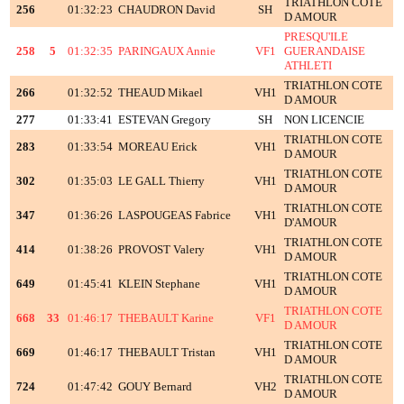
TRIATHLON COTE
256
01:32:23
CHAUDRON David
SH
D AMOUR
PRESQU'ILE
258
5
01:32:35
PARINGAUX Annie
VF1
GUERANDAISE
ATHLETI
TRIATHLON COTE
266
01:32:52
THEAUD Mikael
VH1
D AMOUR
277
01:33:41
ESTEVAN Gregory
SH
NON LICENCIE
TRIATHLON COTE
283
01:33:54
MOREAU Erick
VH1
D AMOUR
TRIATHLON COTE
302
01:35:03
LE GALL Thierry
VH1
D AMOUR
TRIATHLON COTE
347
01:36:26
LASPOUGEAS Fabrice
VH1
D'AMOUR
TRIATHLON COTE
414
01:38:26
PROVOST Valery
VH1
D AMOUR
TRIATHLON COTE
649
01:45:41
KLEIN Stephane
VH1
D AMOUR
TRIATHLON COTE
668
33
01:46:17
THEBAULT Karine
VF1
D AMOUR
TRIATHLON COTE
669
01:46:17
THEBAULT Tristan
VH1
D AMOUR
TRIATHLON COTE
724
01:47:42
GOUY Bernard
VH2
D AMOUR