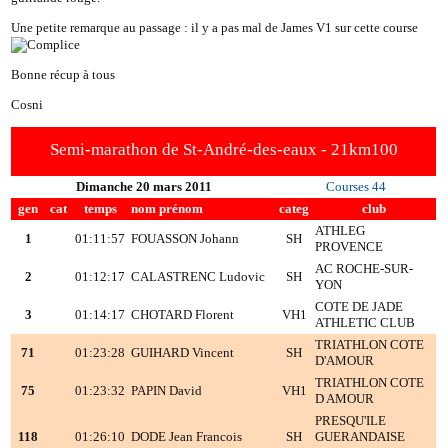
Une petite remarque au passage : il y a pas mal de James V1 sur cette course
Bonne récup à tous
Cosni
Semi-marathon de St-André-des-eaux - 21km100
Dimanche 20 mars 2011
Courses 44
gen
cat
temps
nom prénom
categ
club
ATHLEG
1
01:11:57
FOUASSON Johann
SH
PROVENCE
AC ROCHE-SUR-
2
01:12:17
CALASTRENC Ludovic
SH
YON
COTE DE JADE
3
01:14:17
CHOTARD Florent
VH1
ATHLETIC CLUB
TRIATHLON COTE
71
01:23:28
GUIHARD Vincent
SH
D'AMOUR
TRIATHLON COTE
75
01:23:32
PAPIN David
VH1
D AMOUR
PRESQU'ILE
118
01:26:10
DODE Jean Francois
SH
GUERANDAISE