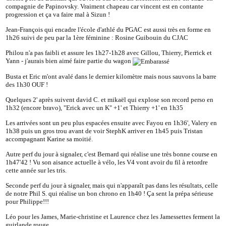
compagnie de Papinovsky. Vraiment chapeau car vincent est en contante
progression et ça va faire mal à Sizun !
Jean-François qui encadre l'école d'athlé du PGAC est aussi très en forme en
1h26 suivi de peu par la 1ère féminine : Rosine Guibouin du CJAC
Philou n'a pas faibli et assure les 1h27-1h28 avec Gillou, Thierry, Pierrick et
Yann - j'aurais bien aimé faire partie du wagon
Busta et Eric m'ont avalé dans le dernier kilomètre mais nous sauvons la barre
des 1h30 OUF !
Quelques 2' après suivent david C. et mikaël qui explose son record perso en
1h32 (encore bravo), "Erick avec un K" +1' et Thierry +1' en 1h35
Les arrivées sont un peu plus espacées ensuite avec Fayou en 1h36', Valery en
1h38 puis un gros trou avant de voir StephK arriver en 1h45 puis Tristan
accompagnant Karine sa moitié.
Autre perf du jour à signaler, c'est Bernard qui réalise une très bonne course en
1h47'42 ! Vu son aisance actuelle à vélo, les V4 vont avoir du fil à retordre
cette année sur les tris.
Seconde perf du jour à signaler, mais qui n'apparaît pas dans les résultats, celle
de notre Phil S. qui réalise un bon chrono en 1h40 ! Ça sent la prépa sérieuse
pour Philippe!!!
Léo pour les James, Marie-christine et Laurence chez les Jamessettes ferment la
guirlande rouge.