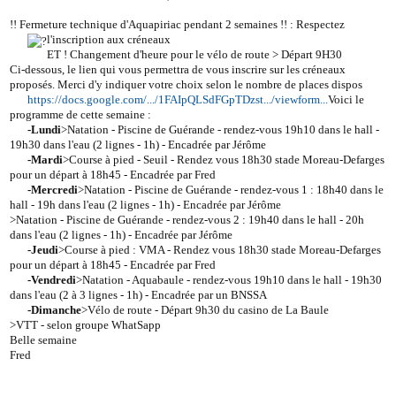
!! Fermeture technique d'Aquapiriac pendant 2 semaines !! : Respectez
l'inscription aux créneaux
ET ! Changement d'heure pour le vélo de route > Départ 9H30
Ci-dessous, le lien qui vous permettra de vous inscrire sur les créneaux
proposés. Merci d'y indiquer votre choix selon le nombre de places dispos
https://docs.google.com/.../1FAIpQLSdFGpTDzst.../viewform...
Voici le
programme de cette semaine :
-Lundi
>Natation - Piscine de Guérande - rendez-vous 19h10 dans le hall -
19h30 dans l'eau (2 lignes - 1h) - Encadrée par Jérôme
-Mardi
>Course à pied - Seuil - Rendez vous 18h30 stade Moreau-Defarges
pour un départ à 18h45 - Encadrée par Fred
-Mercredi
>Natation - Piscine de Guérande - rendez-vous 1 : 18h40 dans le
hall - 19h dans l'eau (2 lignes - 1h) - Encadrée par Jérôme
>Natation - Piscine de Guérande - rendez-vous 2 : 19h40 dans le hall - 20h
dans l'eau (2 lignes - 1h) - Encadrée par Jérôme
-Jeudi
>Course à pied : VMA - Rendez vous 18h30 stade Moreau-Defarges
pour un départ à 18h45 - Encadrée par Fred
-Vendredi
>Natation - Aquabaule - rendez-vous 19h10 dans le hall - 19h30
dans l'eau (2 à 3 lignes - 1h) - Encadrée par un BNSSA
-Dimanche
>Vélo de route - Départ 9h30 du casino de La Baule
>VTT - selon groupe WhatSapp
Belle semaine
Fred