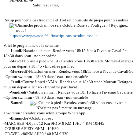
SEMAINE 40
Salut les James,
Récup pour certains (Audencia et Trol) et poursuite de prépa pour les autres
Dimanche prochain, ce sera Octobre Rose au Pouliguen ! Rejoignez
nous !
https://www.payasso.fr/.../inscriptions-octobre-rose-le...
Voici le programme de la semaine
-Lundi
>Natation en mer : Rendez vous 18h15 face à l'avenue Cavalière -
18h30 dans l'eau - non encadrée
-Mardi
>Course à pied - Seuil - Rendez vous 18h30 stade Moreau-Defarges
pour un départ à 18h45 - Encadrée par Fred
-Mercredi
>Natation en mer : Rendez vous 18h15 face à l'avenue Cavalière
- Option swimrun - 18h30 dans l'eau - non encadrée
-Jeudi
>Course à pied : VMA - Rendez vous 18h30 stade Moreau-Defarges
pour un départ à 18h45 - Encadrée par David
-Vendredi
>Natation en mer : Rendez vous 18h15 face à l'avenue Cavalière
- Option swimrun - 18h30 dans l'eau - non encadrée
-Samedi
>Course à pied : Rendez vous 9h30 selon vos envies
:
N'hésitez pas à mettre un message
>Swimrun : Rendez vous selon groupe WhatsApp
-Dimanche
>Octobre rose :
-MARCHES >Départ 12 Km 9H15/ 8 KM 10H / 4 KM 10H45
-COURSE A PIED >5KM - 10H30
-GRAVEL >80KM 8H30 / 40 KM 9H30