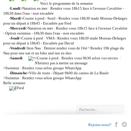
Voici le programme de la semaine
-Lundi
>Natation en mer : Rendez vous 18h15 face à l'avenue Cavalière -
18h30 dans l'eau - non encadrée
-Mardi
>Course à pied - Seuil - Rendez vous 18h30 stade Moreau-Defarges
pour un départ à 18h45 - Encadrée par Fred
-Mercredi
>Natation en mer : Rendez vous 18h15 face à l'avenue Cavalière
- Option swimrun - 18h30 dans l'eau - non encadrée
-Jeudi
>Course à pied : VMA - Rendez vous 18h30 stade Moreau-Defarges
pour un départ à 18h45 - Encadrée par David
-Vendredi
>Iron Nau : Dernier rendez vous de l'été ! Rendez 19h plage du
Nau pour une nat et un bike and run en duo
-Samedi
>Course à pied : Rendez vous 9h30 selon vos envies
:
N'hésitez pas à mettre un message
>Swimrun : Rendez vous selon groupe WhatsApp
-Dimanche
>Vélo de route - Départ 9h00 du casino de La Baule
>Swimrun : Rendez vous selon groupe WhatsApp
Belle semaine
Fred
Rejoins nous!!