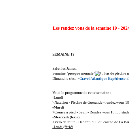
Les rendez vous de la semaine 19 - 202
SEMAINE 19
Salut les James,
Semaine "presque normale"
: Pas de piscine n
Dimanche c'est >
Gravel Atlantique Expérience #
Voici le programme de cette semaine :
-Lundi
>Natation - Piscine de Guérande - rendez-vous 19h
-Mardi
>Course à pied - Seuil - Rendez vous 18h30 stad
-Mercredi (férié)
>Vélo de route - Départ 9h00 du casino de La Ba
-Jeudi (férié)