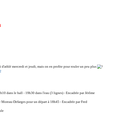
4
i d'athlé mercredi et jeudi, mais on en profite pour rouler un peu plus
2
10 dans le hall - 19h30 dans l'eau (3 lignes) - Encadrée par Jérôme
e Moreau-Defarges pour un départ à 18h45 - Encadrée par Fred
ule