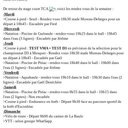
De retour du stage court TCA
, voici les rendez vous de la semaine :
-Mardi
>Course à pied - Seuil - Rendez vous 18h30 stade Moreau-Defarges pour un
départ à 18h45 - Encadrée par Fred
-Mercredi
>Natation - Piscine de Guérande - rendez-vous 19h25 dans le hall - 19h45
dans l'eau (3 lignes) - Encadrée par Jérôme
-Jeudi
>Course à pied :
TEST VMA + TEST D3
en prévision de la sélection pour le
championnat D3 à Mesquer - Rendez vous 18h30 stade Moreau-Defarges pour
un départ à 18h45 - Encadrée par Gaël
>Natation - Piscine de Piriac - rendez-vous 18h40 dans le hall - 19h00 dans
l'eau (1 lignes) - Encadrée par Jérôme
-Vendredi
>Natation - Aquabaule - rendez-vous 19h10 dans le hall - 19h30 dans l'eau (2
lignes) - Encadrée par Gaël Denéchère
-Samedi
>Natation - Piscine de Piriac - rendez-vous 9h55 dans le hall - 10h15 dans
l'eau (2 lignes) - Non encadrée
>Course à pied - Endurance en forêt - Départ 9h30 face au parcours sportif de
la forêt d'Escoublac
-Dimanche
>Vélo de route - Départ 9h00 du casino de La Baule
>VTT - selon groupe WhatSapp