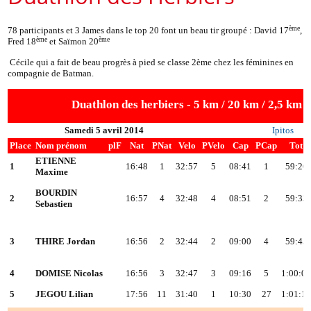
ème
78 participants et 3 James dans le top 20 font un beau tir groupé : David 17
,
ème
ème
Fred 18
et Saïmon 20
Cécile qui a fait de beau progrès à pied se classe 2ème chez les féminines en
compagnie de Batman.
Duathlon des herbiers - 5 km / 20 km / 2,5 km
Samedi 5 avril 2014
Ipitos
Place
Nom prénom
plF
Nat
PNat
Velo
PVelo
Cap
PCap
Tot
ETIENNE
1
16:48
1
32:57
5
08:41
1
59:26
Maxime
BOURDIN
2
16:57
4
32:48
4
08:51
2
59:33
Sebastien
3
THIRE Jordan
16:56
2
32:44
2
09:00
4
59:45
4
DOMISE Nicolas
16:56
3
32:47
3
09:16
5
1:00:0
5
JEGOU Lilian
17:56
11
31:40
1
10:30
27
1:01:1