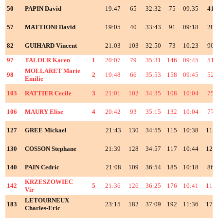
50
PAPIN David
19:47
65
32:32
75
09:35
41
57
MATTIONI David
19:05
40
33:43
91
09:18
28
82
GUIHARD Vincent
21:03
103
32:50
73
10:23
90
97
TALOUR Karen
1
20:07
79
35:31
146
09:45
51
MOLLARET Marie
98
2
19:48
66
35:53
158
09:45
52
Emilie
103
RATTIER Cecile
3
21:01
102
34:35
108
10:04
75
106
MAURY Elise
4
20:42
93
35:15
132
10:04
77
127
GREE Mickael
21:43
130
34:55
115
10:38
113
130
COSSON Stephane
21:39
128
34:57
117
10:44
121
140
PAIN Cedric
21:08
109
36:54
185
10:18
86
KRZESZOWIEC
142
5
21:36
126
36:25
176
10:41
118
Vir
LETOURNEUX
183
23:15
182
37:09
192
11:36
176
Charles-Eric