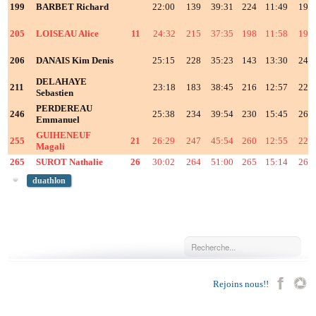
199
BARBET Richard
22:00
139
39:31
224
11:49
192
205
LOISEAU Alice
11
24:32
215
37:35
198
11:58
198
206
DANAIS Kim Denis
25:15
228
35:23
143
13:30
242
DELAHAYE
211
23:18
183
38:45
216
12:57
225
Sebastien
PERDEREAU
246
25:38
234
39:54
230
15:45
264
Emmanuel
GUIHENEUF
255
21
26:29
247
45:54
260
12:55
222
Magali
265
SUROT Nathalie
26
30:02
264
51:00
265
15:14
261
duathlon
Rejoins nous!!