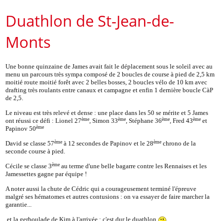
Duathlon de St-Jean-de-
Monts
Une bonne quinzaine de James avait fait le déplacement sous le soleil avec au
menu un parcours très sympa composé de 2 boucles de course à pied de 2,5 km
moitié route moitié forêt avec 2 belles bosses, 2 boucles vélo de 10 km avec
drafting très roulants entre canaux et campagne et enfin 1 dernière boucle CàP
de 2,5.
Le niveau est très relevé et dense : une place dans les 50 se mérite et 5 James
ème
ème
ème
ème
ont réussi ce défi : Lionel 27
, Simon 33
, Stéphane 36
, Fred 43
et
ème
Papinov 50
ème
ème
David se classe 57
à 12 secondes de Papinov et le 28
chrono de la
seconde course à pied.
ème
Cécile se classe 3
au terme d'une belle bagarre contre les Rennaises et les
Jamessettes gagne par équipe !
A noter aussi la chute de Cédric qui a courageusement terminé l'épreuve
malgré ses hématomes et autres contusions : on va essayer de faire marcher la
garantie...
et la gerboulade de Kim à l'arrivée : c'est dur le duathlon