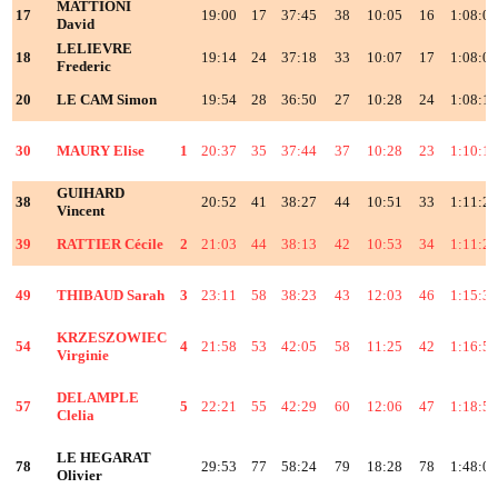
MATTIONI
17
19:00
17
37:45
38
10:05
16
1:08:0
David
LELIEVRE
18
19:14
24
37:18
33
10:07
17
1:08:0
Frederic
20
LE CAM Simon
19:54
28
36:50
27
10:28
24
1:08:1
30
MAURY Elise
1
20:37
35
37:44
37
10:28
23
1:10:1
GUIHARD
38
20:52
41
38:27
44
10:51
33
1:11:2
Vincent
39
RATTIER Cécile
2
21:03
44
38:13
42
10:53
34
1:11:2
49
THIBAUD Sarah
3
23:11
58
38:23
43
12:03
46
1:15:3
KRZESZOWIEC
54
4
21:58
53
42:05
58
11:25
42
1:16:5
Virginie
DELAMPLE
57
5
22:21
55
42:29
60
12:06
47
1:18:5
Clelia
LE HEGARAT
78
29:53
77
58:24
79
18:28
78
1:48:0
Olivier