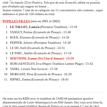
club ! ils étaient 25) et Pontivy. Très peu de non licenciés, même en poussin
peu d'enfants qui nagent en brasse ...
Jeanne termine 7 eme de sa catégorie sur 11 concurrentes, très contente , super
ambiance et plus de 120 enfants au total.
PUPILLES FILLES
(nées en 2001 et 2002)
LE TALLEC, Lauryn
(Ploemeur Triathlon) - 13:18
TANGUY, Perrine (Ecureuils de Plouay) - 13:40
ROUE, Elouenn (Ecureuils de Plouay) - 14:26
PEIFFER, Juliette (Ploemeur Triathlon) - 14:28
LE DU, Erell (Ecureuils de Plouay) - 14:51
LE PARC, Amélie (Ecureuils de Plouay) - 15:16
MATTIONI, Jeanne (Tri Côte d'Amour) - 15:19
BURGAENTZLEN, Eva (Wapiti Triathlon Larmor Plage) - 15:42
VADEL, Léonie Non licencié - 15:58
MORGANT, Elisa (Ecureuils de Plouay) - 16:29
RIPNEL, Emma (Ecureuils de Plouay) - 18:01
On reste sur les KIDS avec le triathlon de l'ASD 44 (animation sportive
départementale de Loire-Atlantique) et ses 836 classés. Oui vous avez bien lu,
c'est le plus grand triathlon Avenir de France et ça se passait à 2 pas de chez