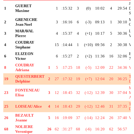
JE
GUERET
1
1
:15:32
3
(0)
10:02
4
29:54
D'
Maxime
SA
GRENECHE
MO
2
3
:16:16
6
(-3)
09:13
1
30:10
Jean Noel
GE
MARAVAL
LE
3
4
:15:37
4
(+1)
10:17
5
30:36
Pierre
V
COUDRAY
4
15
:14:44
1
(+10)
09:56
2
30:38
VS
Stephane
ELIZEON
E
6
6
:15:27
2
(+2)
11:36
16
32:06
Victor
72
COUDRAY
8
1
5
:17:25
18
(-5)
12:09
22
34:36
VS
Adriana
QUESTERBERT
TR
19
2
27
:17:32
19
(+7)
12:04
20
36:25
Delphine
D
MA
FONTENEAU
23
3
12
:18:45
32
(-12)
12:39
30
37:04
M
Elisa
AS
TR
25
LOISEAU Alice
4
14
:18:43
29
(-12)
12:46
31
37:35
D
BEZAULT
26
5
16
:19:09
37
(-14)
12:24
26
37:40
VS
Jeanne
NOLIERE
68
26
62
:31:27
68
(-6)
16:20
62
56:57
Veronique