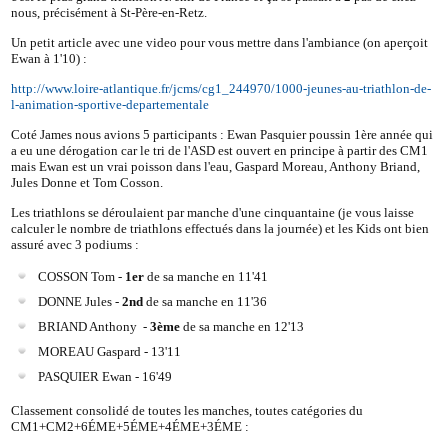
nous, précisément à St-Père-en-Retz.
Un petit article avec une video pour vous mettre dans l'ambiance (on aperçoit
Ewan à 1'10) :
http://www.loire-atlantique.fr/jcms/cg1_244970/1000-jeunes-au-triathlon-de-
l-animation-sportive-departementale
Coté James nous avions 5 participants : Ewan Pasquier poussin 1ère année qui
a eu une dérogation car le tri de l'ASD est ouvert en principe à partir des CM1
mais Ewan est un vrai poisson dans l'eau, Gaspard Moreau, Anthony Briand,
Jules Donne et Tom Cosson.
Les triathlons se déroulaient par manche d'une cinquantaine (je vous laisse
calculer le nombre de triathlons effectués dans la journée) et les Kids ont bien
assuré avec 3 podiums :
COSSON Tom -
1er
de sa manche en 11'41
DONNE Jules -
2nd
de sa manche en 11'36
BRIAND Anthony -
3ème
de sa manche en 12'13
MOREAU Gaspard - 13'11
PASQUIER Ewan - 16'49
Classement consolidé de toutes les manches, toutes catégories du
CM1+CM2+6ÉME+5ÉME+4ÉME+3ÉME :