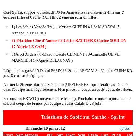
Coté Sprint, support du sélectif D3 les Jamessettes se classent
2 ème sur 7
équipes filles
et Cécile RATTIER
2 ème au scratch filles
:
1) Les Sables Vendée Tri ( 1-Myriam GUÉRIN 4-Léa MARAVAL 5-
Annabelle TEXIER )
2) Triathlon Côte d'Amour ( 2-Cécile RATTIER 8-Carine SOULON
17-Valrie LE CAM )
3) Asptt Angers ( 6-Manon Cécile CLIMENT 13-Christelle OLIVE
MARCHESI 14-Agnès DELAUNAY )
L'équipe des gars ( 15-David PAPIN 33-Simon LE CAM 34-Vincent GUIHARD
) est 8 ème sur 9 équipes.
A noter la 26 ème place de Stéphane QUESTERBERT qui n'était pas déclaré
dans l'équipe mais régulièrement bien placé sur ces courses de début de saison.
En tous cas BRAVO pour avoir tenté le coup. Prochaine course importante : le
sélectif coupe de France par équipe à Saint-Calais le 23 juin.
Triathlon de Sablé sur Sarthe - Sprint
Dimanche 10 juin 2012
Ipitos
Place
Nom prénom
plF
Nat
PNat
Velo
PVelo
Cap
PCap
Tot