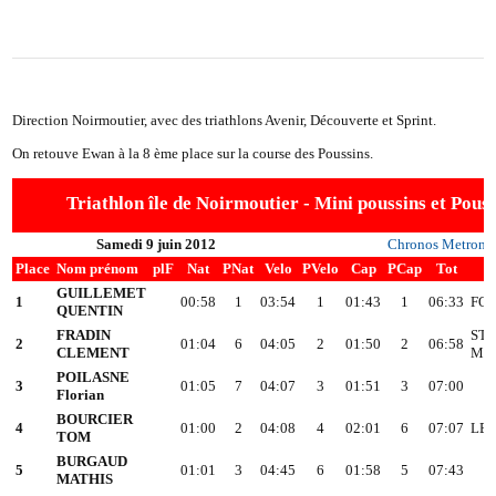
Direction Noirmoutier, avec des triathlons Avenir, Découverte et Sprint.
On retouve Ewan à la 8 ème place sur la course des Poussins.
Triathlon île de Noirmoutier - Mini poussins et Pouss
Samedi 9 juin 2012
Chronos Metron
Place
Nom prénom
plF
Nat
PNat
Velo
PVelo
Cap
PCap
Tot
GUILLEMET
1
00:58
1
03:54
1
01:43
1
06:33
FO
QUENTIN
FRADIN
ST 
2
01:04
6
04:05
2
01:50
2
06:58
CLEMENT
MO
POILASNE
3
01:05
7
04:07
3
01:51
3
07:00
Florian
BOURCIER
4
01:00
2
04:08
4
02:01
6
07:07
LES
TOM
BURGAUD
5
01:01
3
04:45
6
01:58
5
07:43
MATHIS