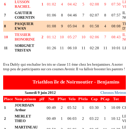
LUSSON
LE 
6
1
01:02
4
04:42
5
02:08
9
07:50
RACHEL
VIE
GAUTIER
ILE
7
01:06
8
04:46
7
02:07
8
07:57
CORENTIN
NO
PASQUIER
TRI
8
01:08
9
05:04
8
01:58
4
08:08
EWAN
D'
TESSIER
ILE
10
2
01:12
10
05:27
10
02:06
7
08:43
HONORINE
NO
SORIGNET
11
01:26
11
06:10
11
02:28
11
10:01
LES
TRISTAN
Eva Dubly qui enchaîne les tris se classe 11 ème chez les benjamines. A noter
trop peu de participants sur ces courses Avenir. Il va falloir booster les parents !
Triathlon île de Noirmoutier - Benjamins
Samedi 9 juin 2012
Chronos Metron
Place
Nom prénom
plF
Nat
PNat
Velo
PVelo
Cap
PCap
Tot
JOURDAIN
1
00:49
2
05:52
1
03:30
5
10:09
CH
Arthur
MERLET
LE 
2
00:49
1
06:03
2
03:22
1
10:12
THEO
VIE
MARTINEAU
LE 