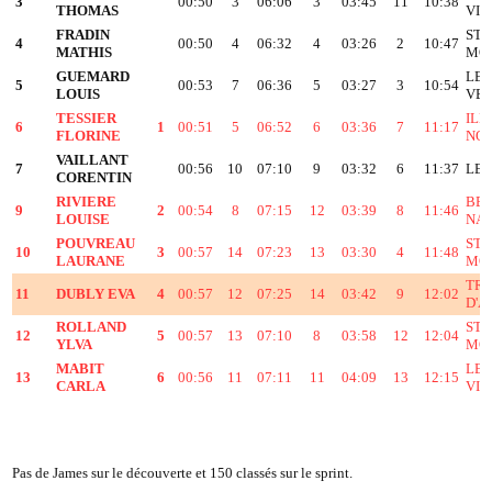
3
00:50
3
06:06
3
03:45
11
10:38
THOMAS
VIE
FRADIN
ST 
4
00:50
4
06:32
4
03:26
2
10:47
MATHIS
MO
GUEMARD
LES
5
00:53
7
06:36
5
03:27
3
10:54
LOUIS
VE
TESSIER
ILE
6
1
00:51
5
06:52
6
03:36
7
11:17
FLORINE
NO
VAILLANT
7
00:56
10
07:10
9
03:32
6
11:37
LES
CORENTIN
RIVIERE
BES
9
2
00:54
8
07:15
12
03:39
8
11:46
LOUISE
NA
POUVREAU
ST 
10
3
00:57
14
07:23
13
03:30
4
11:48
LAURANE
MO
TRI
11
DUBLY EVA
4
00:57
12
07:25
14
03:42
9
12:02
D'
ROLLAND
ST 
12
5
00:57
13
07:10
8
03:58
12
12:04
YLVA
MO
MABIT
LE 
13
6
00:56
11
07:11
11
04:09
13
12:15
CARLA
VIE
Pas de James sur le découverte et 150 classés sur le sprint.