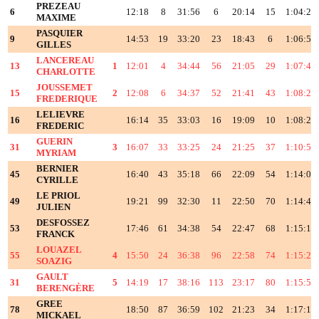
PREZEAU
6
12:18
8
31:56
6
20:14
15
1:04:27
MAXIME
PASQUIER
9
14:53
19
33:20
23
18:43
6
1:06:55
GILLES
LANCEREAU
13
1
12:01
4
34:44
56
21:05
29
1:07:48
CHARLOTTE
JOUSSEMET
15
2
12:08
6
34:37
52
21:41
43
1:08:24
FREDERIQUE
LELIEVRE
16
16:14
35
33:03
16
19:09
10
1:08:25
FREDERIC
GUERIN
31
3
16:07
33
33:25
24
21:25
37
1:10:55
MYRIAM
BERNIER
45
16:40
43
35:18
66
22:09
54
1:14:06
CYRILLE
LE PRIOL
49
19:21
99
32:30
11
22:50
70
1:14:40
JULIEN
DESFOSSEZ
53
17:46
61
34:38
54
22:47
68
1:15:10
FRANCK
LOUAZEL
55
4
15:50
24
36:38
96
22:58
74
1:15:24
SOAZIG
GAULT
31
5
14:19
17
38:16
113
23:17
80
1:15:50
BERENGÈRE
GREE
78
18:50
87
36:59
102
21:23
34
1:17:10
MICKAEL