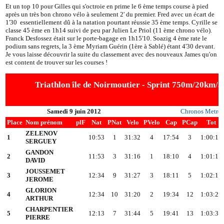
Et un top 10 pour Gilles qui s'octroie en prime le 6 ème temps course à pied
après un très bon chrono vélo à seulement 2' du premier. Fred avec un écart de
1'30 essentiellement dû à la natation pourtant réussie 35 ème temps. Cyrille se
classe 45 ème en 1h14 suivi de peu par Julien Le Priol (11 ème chrono vélo).
Franck Desfossez était sur le porte-bagage en 1h15'10. Soazig 4 ème rate le
podium sans regrets, la 3 ème Myriam Guérin (1ère à Sablé) étant 4'30 devant.
Je vous laisse découvrir la suite du classement avec des nouveaux James qu'on
est content de trouver sur les courses !
Triathlon île de Noirmoutier - Sprint 750m/20km/
Samedi 9 juin 2012
Chronos Metro
Place
Nom prénom
plF
Nat
PNat
Velo
PVelo
Cap
PCap
Tot
ZELENOV
1
10:53
1
31:32
4
17:54
3
1:00:17
SERGUEY
GANDON
2
11:53
3
31:16
1
18:10
4
1:01:17
DAVID
JOUSSEMET
3
12:34
9
31:27
3
18:11
5
1:02:10
JEROME
GLORION
4
12:34
10
31:20
2
19:34
12
1:03:26
ARTHUR
CHARPENTIER
5
12:13
7
31:44
5
19:41
13
1:03:36
PIERRE