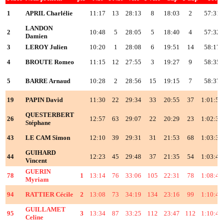
1
APRIL Charlélie
11:17
13
28:13
8
18:03
2
57:31
LANDON
2
10:48
5
28:05
5
18:40
4
57:32
Damien
3
LEROY Julien
10:20
1
28:08
6
19:51
14
58:17
4
BROUTE Romeo
11:15
12
27:55
3
19:27
9
58:35
5
BARRE Arnaud
10:28
2
28:56
15
19:15
7
58:37
19
PAPIN David
11:30
22
29:34
33
20:55
37
1:01:57
QUESTERBERT
26
12:57
63
29:07
22
20:29
23
1:02:31
Stéphane
43
LE CAM Simon
12:10
39
29:31
31
21:53
68
1:03:32
GUIHARD
44
12:23
45
29:48
37
21:35
54
1:03:44
Vincent
GUERIN
78
1
13:14
76
33:06
105
22:31
78
1:08:49
Myriam
94
RATTIER Cécile
2
13:08
73
34:19
134
23:16
99
1:10:41
GUILLAMET
95
3
13:34
87
33:25
112
23:47
112
1:10:44
Celine