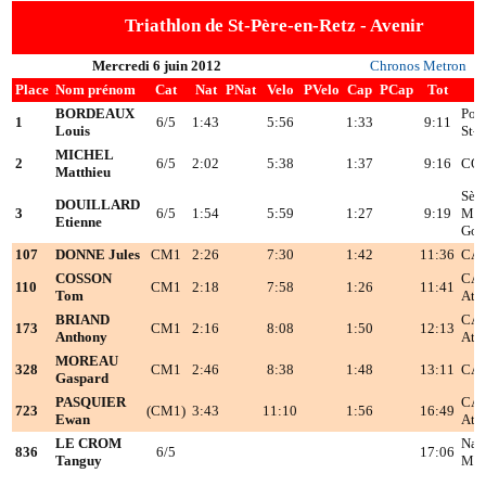
Triathlon de St-Père-en-Retz - Avenir
Mercredi 6 juin 2012
Chronos Metron
Place
Nom prénom
Cat
Nat
PNat
Velo
PVelo
Cap
PCap
Tot
BORDEAUX
Pon
1
6/5
1:43
5:56
1:33
9:11
Louis
St-G
MICHEL
2
6/5
2:02
5:38
1:37
9:16
CO
Matthieu
Sèvr
DOUILLARD
3
6/5
1:54
5:59
1:27
9:19
Mai
Etienne
Gou
107
DONNE Jules
CM1
2:26
7:30
1:42
11:36
CA
COSSON
CA
110
CM1
2:18
7:58
1:26
11:41
Tom
Atl
BRIAND
CA
173
CM1
2:16
8:08
1:50
12:13
Anthony
Atl
MOREAU
328
CM1
2:46
8:38
1:48
13:11
CA
Gaspard
PASQUIER
CA
723
(CM1)
3:43
11:10
1:56
16:49
Ewan
Atl
LE CROM
Nan
836
6/5
17:06
Tanguy
Mét