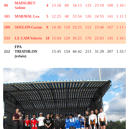
MAINGRET
96
4
13:18
80
34:13
133
23:19
100
1:10:48
Sabine
101
MARAVAL Lea
5
12:25
48
33:54
126
24:55
141
1:11:12
109
SOULON Carine
9
14:38
118
33:25
113
23:40
107
1:11:41
153
LE CAM Valerie
18
15:04
129
36:25
170
25:03
145
1:16:30
FPA
212
TRIATHLON
15:45
154
46:42
213
31:29
207
1:33:54
(relais)