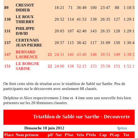
CRESSOT
89
18:21
71
36:49
100
23:47
88
1:18:55
DIDIER
LE ROUX
130
20:52
114
41:53
139
26:35
127
1:29:19
THIERRY
PHILIPPE
131
20:05
107
42:40
143
26:35
128
1:29:19
DAVID
CERTENAIS
137
20:57
115
38:42
117
31:09
150
1:30:46
JEAN PIERRE
BERNARD
147
21
24:31
141
43:40
148
30:51
149
1:38:59
LAURENCE
LE BORGNE
151
22
24:00
138
52:15
153
35:58
151
1:52:12
SABINE
On finit cette série de résultat avec le triathlon de Sablé sur Sarthe. Peu de
participants sur le découverte avec seulement 68 classés.
Delphine et Alice respectivement 2 ème et 4 ème sont une nouvelle fois bien
présentes sur les 26 féminines classées.
Triathlon de Sablé sur Sarthe - Découverte
Dimanche 10 juin 2012
Ipitos
Place
Nom prénom
plF
Nat
PNat
Velo
PVelo
Cap
PCap
Tot