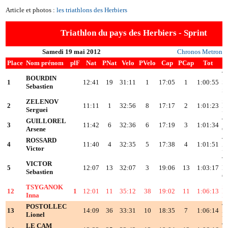
Article et photos :
les triathlons des Herbiers
Triathlon du pays des Herbiers - Sprint
Samedi 19 mai 2012
Chronos Metron
Place
Nom prénom
plF
Nat
PNat
Velo
PVelo
Cap
PCap
Tot
T
BOURDIN
1
12:41
19
31:11
1
17:05
1
1:00:55
S
Sebastien
S
ZELENOV
S
2
11:11
1
32:56
8
17:17
2
1:01:23
Serguei
M
GUILLOREL
T
3
11:42
6
32:36
6
17:19
3
1:01:34
Arsene
C
ROSSARD
T.
4
11:40
4
32:35
5
17:38
4
1:01:51
Victor
P
T
VICTOR
5
12:07
13
32:07
3
19:06
13
1:03:17
D
Sebastien
C
TSYGANOK
S
12
1
12:01
11
35:12
38
19:02
11
1:06:13
Inna
P
POSTOLLEC
T
13
14:09
36
33:31
10
18:35
7
1:06:14
Lionel
D
LE CAM
T