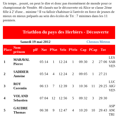
Un temps... pourri, on peut le dire et donc pas énormément de monde pour ce
championnat de Vendée. 46 classés sur le découverte où Alice se classe 2ème
fille à 2' d'une... minime ! Il va falloir s'habituer à l'arrivée en force de jeunes de
mieux en mieux préparés au sein des écoles de Tri : 7 minimes dans les 11
premiers.
Triathlon du pays des Herbiers - Découverte
Samedi 19 mai 2012
Chronos Metron
Nom
Place
plF
Nat
PNat
Velo
PVelo
Cap
PCap
Tot
c
prénom
LES
MARAVAL
1
05:14
1
12:24
1
09:30
2
27:06
SABL
Pierre
VEND
SADDIER
2
05:54
4
12:24
2
09:05
1
27:21
Antoine
LUC
ROY
3
06:13
7
12:39
3
10:36
11
29:25
AIGU
Corentin
VEND
VOLAND
4
07:04
12
12:56
5
09:32
3
29:30
Sebastien
ASPT
GAUDRE
5
06:38
9
12:47
4
10:20
10
29:43
ANGE
Thomas
TRI