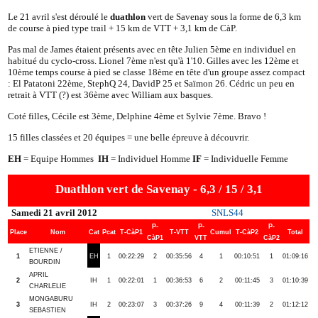
Le 21 avril s'est déroulé le
duathlon
vert de Savenay sous la forme de 6,3 km
de course à pied type trail + 15 km de VTT + 3,1 km de CàP.
Pas mal de James étaient présents avec en tête Julien 5ème en individuel en
habitué du cyclo-cross. Lionel 7ème n'est qu'à 1'10. Gilles avec les 12ème et
10ème temps course à pied se classe 18ème en tête d'un groupe assez compact
: El Patatoni 22ème, StephQ 24, DavidP 25 et Saïmon 26. Cédric un peu en
retrait à VTT (?) est 36ème avec William aux basques.
Coté filles, Cécile est 3ème, Delphine 4ème et Sylvie 7ème. Bravo !
15 filles classées et 20 équipes = une belle épreuve à découvrir.
EH
= Equipe Hommes
IH
= Individuel Homme
IF
= Individuelle Femme
Duathlon vert de Savenay - 6,3 / 15 / 3,1
Samedi 21 avril 2012
SNLS44
P-
P-
P-
Place
Nom
Cat
Pcat
T-CàP1
T-VTT
Cumul
T-CàP2
Total
CàP1
VTT
CàP2
ETIENNE /
1
EH
1
00:22:29
2
00:35:56
4
1
00:10:51
1
01:09:16
BOURDIN
APRIL
2
IH
1
00:22:01
1
00:36:53
6
2
00:11:45
3
01:10:39
CHARLELIE
MONGABURU
3
IH
2
00:23:07
3
00:37:26
9
4
00:11:39
2
01:12:12
SEBASTIEN