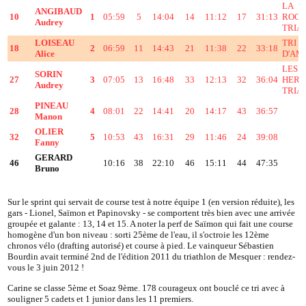
LA
ANGIBAUD
10
1
05:59
5
14:04
14
11:12
17
31:13
ROCH
Audrey
TRIA
LOISEAU
TRI 
18
2
06:59
11
14:43
21
11:38
22
33:18
Alice
D'AM
LES
SORIN
27
3
07:05
13
16:48
33
12:13
32
36:04
HERB
Audrey
TRIA
PINEAU
28
4
08:01
22
14:41
20
14:17
43
36:57
Manon
OLIER
32
5
10:53
43
16:31
29
11:46
24
39:08
Fanny
GERARD
46
10:16
38
22:10
46
15:11
44
47:35
Bruno
Sur le sprint qui servait de course test à notre équipe 1 (en version réduite), les
gars - Lionel, Saïmon et Papinovsky - se comportent très bien avec une arrivée
groupée et galante : 13, 14 et 15. A noter la perf de Saïmon qui fait une course
homogène d'un bon niveau : sorti 25ème de l'eau, il s'octroie les 12ème
chronos vélo (drafting autorisé) et course à pied. Le vainqueur Sébastien
Bourdin avait terminé 2nd de l'édition 2011 du triathlon de Mesquer : rendez-
vous le 3 juin 2012 !
Carine se classe 5ème et Soaz 9ème. 178 courageux ont bouclé ce tri avec à
souligner 5 cadets et 1 junior dans les 11 premiers.