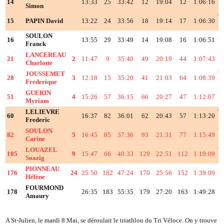
14
13:33
25
33:42
12
19:04
12
1:06:16
Simon
D
T
15
PAPIN David
13:22
24
33:56
18
19:14
17
1:06:30
D
SOULON
16
13:55
29
33:49
14
19:08
16
1:06:51
U
Franck
LANCEREAU
S
21
2
11:47
9
35:40
49
20:19
44
1:07:43
Charlotte
P
JOUSSEMET
T.
28
3
12:18
15
35:20
41
21:03
64
1:08:39
Frederique
P
GUERIN
L
51
4
15:26
57
36:15
66
20:27
47
1:12:07
Myriam
V
LELIEVRE
T
60
16:37
82
36:01
62
20:43
57
1:13:20
Frederic
D
SOULON
T
82
5
16:45
85
37:36
93
21:31
77
1:15:49
Carine
D
LOUAZEL
T
105
9
15:47
66
40:33
129
22:51
112
1:19:09
Soazig
D
PIONNEAU
176
24
25:50
182
47:24
170
25:56
152
1:39:09
N
Hélène
FOURMOND
178
26:35
183
55:35
179
27:20
163
1:49:28
Amaury
A St-Julien, le mardi 8 Mai, se déroulait le triathlon du Tri Véloce. On y trouve