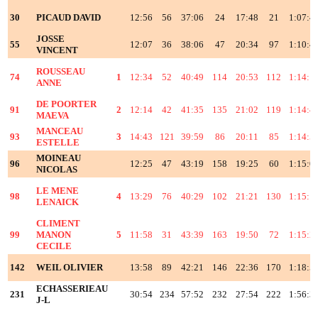
30
PICAUD DAVID
12:56
56
37:06
24
17:48
21
1:07:4
JOSSE
55
12:07
36
38:06
47
20:34
97
1:10:4
VINCENT
ROUSSEAU
74
1
12:34
52
40:49
114
20:53
112
1:14:1
ANNE
DE POORTER
91
2
12:14
42
41:35
135
21:02
119
1:14:4
MAEVA
MANCEAU
93
3
14:43
121
39:59
86
20:11
85
1:14:5
ESTELLE
MOINEAU
96
12:25
47
43:19
158
19:25
60
1:15:0
NICOLAS
LE MENE
98
4
13:29
76
40:29
102
21:21
130
1:15:1
LENAICK
CLIMENT
99
MANON
5
11:58
31
43:39
163
19:50
72
1:15:2
CECILE
142
WEIL OLIVIER
13:58
89
42:21
146
22:36
170
1:18:5
ECHASSERIEAU
231
30:54
234
57:52
232
27:54
222
1:56:3
J-L