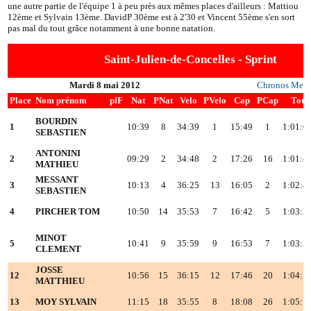
une autre partie de l'équipe 1 à peu près aux mêmes places d'ailleurs : Mattiou
12ème et Sylvain 13ème. DavidP 30ème est à 2'30 et Vincent 55ème s'en sort
pas mal du tout grâce notamment à une bonne natation.
Saint-Julien-de-Concelles - Sprint
Mardi 8 mai 2012
Chronos Metr
Place
Nom prénom
plF
Nat
PNat
Velo
PVelo
Cap
PCap
Tot
BOURDIN
1
10:39
8
34:39
1
15:49
1
1:01:0
SEBASTIEN
ANTONINI
2
09:29
2
34:48
2
17:26
16
1:01:4
MATHIEU
MESSANT
3
10:13
4
36:25
13
16:05
2
1:02:4
SEBASTIEN
4
PIRCHER TOM
10:50
14
35:53
7
16:42
5
1:03:2
MINOT
5
10:41
9
35:59
9
16:53
7
1:03:3
CLEMENT
JOSSE
12
10:56
15
36:15
12
17:46
20
1:04:5
MATTHIEU
13
MOY SYLVAIN
11:15
18
35:55
8
18:08
26
1:05:1