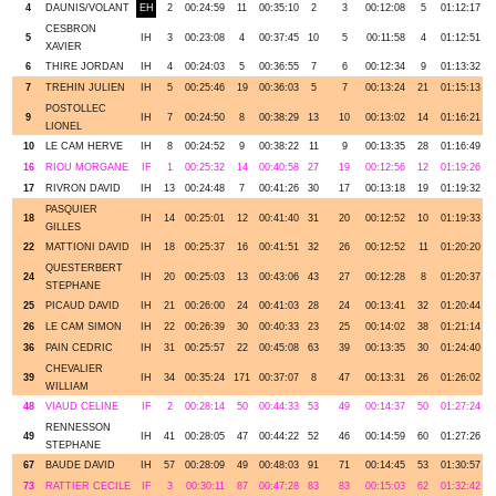
4
DAUNIS/VOLANT
EH
2
00:24:59
11
00:35:10
2
3
00:12:08
5
01:12:17
CESBRON
5
IH
3
00:23:08
4
00:37:45
10
5
00:11:58
4
01:12:51
XAVIER
6
THIRE JORDAN
IH
4
00:24:03
5
00:36:55
7
6
00:12:34
9
01:13:32
7
TREHIN JULIEN
IH
5
00:25:46
19
00:36:03
5
7
00:13:24
21
01:15:13
POSTOLLEC
9
IH
7
00:24:50
8
00:38:29
13
10
00:13:02
14
01:16:21
LIONEL
10
LE CAM HERVE
IH
8
00:24:52
9
00:38:22
11
9
00:13:35
28
01:16:49
16
RIOU MORGANE
IF
1
00:25:32
14
00:40:58
27
19
00:12:56
12
01:19:26
17
RIVRON DAVID
IH
13
00:24:48
7
00:41:26
30
17
00:13:18
19
01:19:32
PASQUIER
18
IH
14
00:25:01
12
00:41:40
31
20
00:12:52
10
01:19:33
GILLES
22
MATTIONI DAVID
IH
18
00:25:37
16
00:41:51
32
26
00:12:52
11
01:20:20
QUESTERBERT
24
IH
20
00:25:03
13
00:43:06
43
27
00:12:28
8
01:20:37
STEPHANE
25
PICAUD DAVID
IH
21
00:26:00
24
00:41:03
28
24
00:13:41
32
01:20:44
26
LE CAM SIMON
IH
22
00:26:39
30
00:40:33
23
25
00:14:02
38
01:21:14
36
PAIN CEDRIC
IH
31
00:25:57
22
00:45:08
63
39
00:13:35
30
01:24:40
CHEVALIER
39
IH
34
00:35:24
171
00:37:07
8
47
00:13:31
26
01:26:02
WILLIAM
48
VIAUD CELINE
IF
2
00:28:14
50
00:44:33
53
49
00:14:37
50
01:27:24
RENNESSON
49
IH
41
00:28:05
47
00:44:22
52
46
00:14:59
60
01:27:26
STEPHANE
67
BAUDE DAVID
IH
57
00:28:09
49
00:48:03
91
71
00:14:45
53
01:30:57
73
RATTIER CECILE
IF
3
00:30:11
87
00:47:28
83
83
00:15:03
62
01:32:42