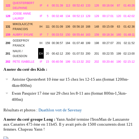
QUESTERBERT
122
IF
4
00:31:39
113
00:52:43
133
126
00:16:04
87
01:40:26
DELPHINE
JOSSE ANNE
128
IF
5
00:32:48
134
00:52:13
129
129
00:17:01
120
01:42:02
LAUREF
MIKOLAJCZYK
131
IH
111
00:31:09
106
00:56:18
168
148
00:15:09
63
01:42:36
FRANCOIS
159
AUBRY SYLVIE
IF
7
00:33:53
150
00:55:44
163
159
00:18:34
160
01:48:11
GODEFROY
200
IH
159
00:36:57
184
01:07:48
199
198
00:27:07
201
02:11:52
FRANCK
NAUX /
201
EH
20
00:42:12
200
01:07:53
200
201
00:22:55
199
02:13:00
GUESDON
202
PETE ISABELLE
IF
15
00:40:56
199
01:13:32
202
202
00:20:44
190
02:15:12
A noter du coté des Kids :
Antoine Questerbert 10 ème sur 15 chez les 12-15 ans (format 1200m-
4km-800m)
Ewan Pasquier 17 ème sur 29 chez les 8-11 ans (format 800m-1,5km-
400m)
Résultats et photos :
Duathlon vert de Savenay
A noter du coté groupe Long :
Yann André termine l'IronMan de Lanzarote
aux Canaries 475 ème en 11h45. Il y avait près de 1500 concurrents dont 121
femmes. Chapeau Yann !