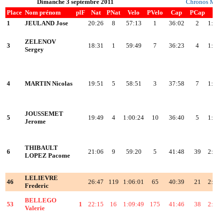
Dimanche 3 septembre 2011
Chronos Me
Place
Nom prénom
plF
Nat
PNat
Velo
PVelo
Cap
PCap
T
1
JEULAND Jose
20:26
8
57:13
1
36:02
2
1:5
ZELENOV
3
18:31
1
59:49
7
36:23
4
1:5
Sergey
4
MARTIN Nicolas
19:51
5
58:51
3
37:58
7
1:5
JOUSSEMET
5
19:49
4
1:00:24
10
36:40
5
1:5
Jerome
THIBAULT
6
21:06
9
59:20
5
41:48
39
2:0
LOPEZ Pacome
LELIEVRE
46
26:47
119
1:06:01
65
40:39
21
2:1
Frederic
BELLEGO
53
1
22:15
16
1:09:49
175
41:46
38
2:1
Valerie