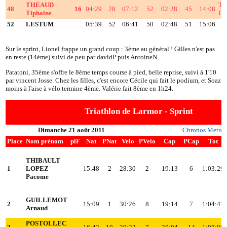
THEAUD
TR
48
16
04:29
28
07:12
52
02:28
45
14:08
Tiphaine
D
52
LESTUM
05:39
52
06:41
50
02:48
51
15:06
Sur le sprint, Lionel frappe un grand coup : 3ème au général ! Gilles n'est pas
en reste (14ème) suivi de peu par davidP puis AntoineN.
Patatoni, 35ème s'offre le 8ème temps course à pied, belle reprise, suivi à 1'10
par vincent Josse. Chez les filles, c'est encore Cécile qui fait le podium, et Soaz
moins à l'aise à vélo termine 4ème. Valérie fait 8ème en 1h24.
Triathlon de Larmor - Sprint
Dimanche 21 août 2011
Chronos Metro
Place
Nom prénom
plF
Nat
PNat
Velo
PVelo
Cap
PCap
Tot
THIBAULT
1
LOPEZ
15:48
2
28:30
2
19:13
6
1:03:29
Pacome
GUILLEMOT
2
15:09
1
30:26
8
19:14
7
1:04:47
Arnaud
POSTOLLEC