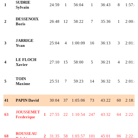
SUDRIE
1
24:59
1
56:04
1
36:43
8
1:57:4
Sylvain
DESSENOIX
2
26:48
12
58:22
7
35:36
1
2:00:4
Boris
JARRIGE
3
25:04
4
1:00:09
16
36:13
3
2:01:2
Yvan
LE FLOCH
4
27:10
15
58:00
5
36:21
4
2:01:3
Xavier
TOIN
5
25:51
7
59:23
14
36:32
5
2:01:4
Maxime
41
PAPIN David
30:04
37
1:05:06
73
43:22
60
2:18:3
JOUSSEMET
63
1
27:55
22
1:10:54
247
43:32
64
2:22:1
Frederique
ROUSSEAU
68
2
31:35
58
1:05:57
101
45:01
96
2:22:3