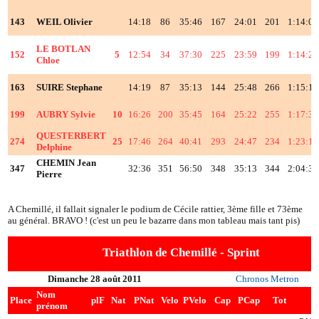
143
WEIL Olivier
14:18
86
35:46
167
24:01
201
1:14:03
LE BOTLAN
152
5
12:54
34
37:30
225
23:59
199
1:14:21
Chloe
163
SUIRE Stephane
14:19
87
35:13
144
25:48
266
1:15:19
199
AUBRY Sylvie
10
16:26
200
35:45
164
25:22
255
1:17:32
QUESTERBERT
274
25
17:46
264
40:41
293
24:47
234
1:23:12
Delphine
CHEMIN Jean
347
32:36
351
56:50
348
35:13
344
2:04:38
Pierre
A Chemillé, il fallait signaler le podium de Cécile rattier, 3ème fille et 73ème
au général. BRAVO ! (c'est un peu le bazarre dans mon tableau mais tant pis)
Triathlon de Chemillé - Sprint
Dimanche 28 août 2011
Chronos Metron
Nom
Place
plF
Nat
PNat
Velo
PVelo
Cap
PCap
Tot
prénom