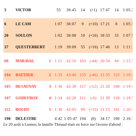
5
VICTOR
55
:36:45
14
(+1)
17:47
14
1:05:2
6
LE CAM
1:07
:36:07
9
(+10)
17:21
8
1:05:3
20
SOULON
1:02
:36:08
10
(+16)
18:33
33
1:07:5
37
QUESTERBERT
1:19
:39:09
55
(+16)
17:46
13
1:11:1
69
MARAVAL
1
1:11
:42:10
103
(-44)
20:54
94
1:15:5
104
RATTIER
2
1:35
:43:40
135
(-46)
21:35
115
1:19:2
105
DESAUNAY
3
1:36
:42:38
117
(-12)
21:20
108
1:19:4
107
GODEFROY
4
1:34
:42:26
111
(-6)
21:39
118
1:19:5
112
BOUDT
5
1:30
:42:05
99
(+33)
21:15
101
1:20:3
190
DELESTRE
4:42
1:05:47
194
(0)
34:17
190
2:16:1
Le 20 août à Larmor, la famille Théaud était en force sur l'avenir d'abord :