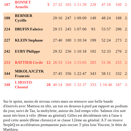
BONNET
187
5
27:32
165
1:11:59
229
47:18
160
2:2
Armelle
BERNIER
188
29:16
247
1:09:09
149
48:24
188
2:2
Cyrille
224
DRUFIN Fabrice
29:15
245
1:07:06
93
53:57
296
2:3
227
KLEIN Stephane
27:46
180
1:10:34
199
52:24
273
2:3
242
EURY Philippe
29:32
256
1:10:18
192
52:33
276
2:3
253
RATTIER Cecile
12
26:53
124
1:15:03
285
51:36
255
2:3
MIKOLAJCZYK
344
37:45
356
1:22:47
343
58:11
332
2:5
Francois
L HOSTIS
348
28
40:14
360
1:32:37
353
1:16:46
347
3:2
Chantal
Sur le sprint, moins de niveau certes mais on retrouve une belle bande
d'énervés avec Mattiou en tête, un ton en dessous à pied par rapport au podium
du jour, suivi de Taz, la mobylette, auteur du 2nd temps vélo. Saîmon s'en sort
aussi très bien à vélo (8ème au général). Gilles est décidément très à l'aise à
pied cette année (8ème chrono) et se classe 12ème au général. A 3' on trouve
StephQ en accélération permanente puis encore 3' plus loin Vincent, le frère de
Matthieu.