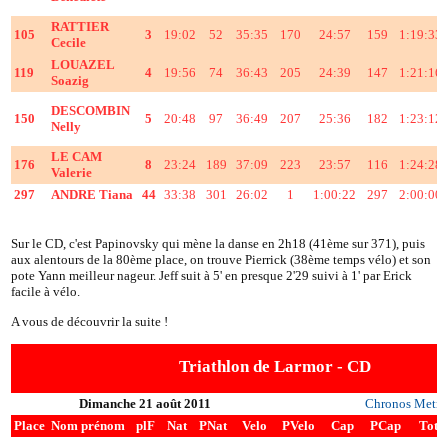
RATTIER
105
3
19:02
52
35:35
170
24:57
159
1:19:33
Cecile
LOUAZEL
119
4
19:56
74
36:43
205
24:39
147
1:21:16
Soazig
DESCOMBIN
150
5
20:48
97
36:49
207
25:36
182
1:23:12
Nelly
LE CAM
176
8
23:24
189
37:09
223
23:57
116
1:24:28
Valerie
297
ANDRE Tiana
44
33:38
301
26:02
1
1:00:22
297
2:00:00
Sur le CD, c'est Papinovsky qui mène la danse en 2h18 (41ème sur 371), puis
aux alentours de la 80ème place, on trouve Pierrick (38ème temps vélo) et son
pote Yann meilleur nageur. Jeff suit à 5' en presque 2'29 suivi à 1' par Erick
facile à vélo.
A vous de découvrir la suite !
Triathlon de Larmor - CD
Dimanche 21 août 2011
Chronos Metro
Place
Nom prénom
plF
Nat
PNat
Velo
PVelo
Cap
PCap
Tot