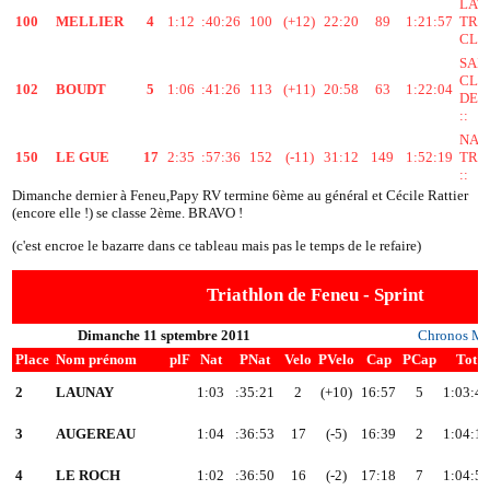
LAV
100
MELLIER
4
1:12
:40:26
100
(+12)
22:20
89
1:21:57
TRI
CLUB
SAI
CLE
102
BOUDT
5
1:06
:41:26
113
(+11)
20:58
63
1:22:04
DES
::
NAN
150
LE GUE
17
2:35
:57:36
152
(-11)
31:12
149
1:52:19
TRI
::
Dimanche dernier à Feneu,Papy RV termine 6ème au général et Cécile Rattier
(encore elle !) se classe 2ème. BRAVO !
(c'est encroe le bazarre dans ce tableau mais pas le temps de le refaire)
Triathlon de Feneu - Sprint
Dimanche 11 sptembre 2011
Chronos Me
Place
Nom prénom
plF
Nat
PNat
Velo
PVelo
Cap
PCap
Tot
2
LAUNAY
1:03
:35:21
2
(+10)
16:57
5
1:03:4
3
AUGEREAU
1:04
:36:53
17
(-5)
16:39
2
1:04:1
4
LE ROCH
1:02
:36:50
16
(-2)
17:18
7
1:04:5