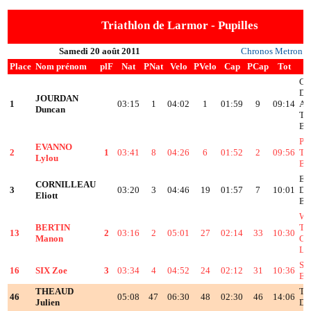
Triathlon de Larmor - Pupilles
Samedi 20 août 2011
Chronos Metron
Place
Nom prénom
plF
Nat
PNat
Velo
PVelo
Cap
PCap
Tot
CE
DI
JOURDAN
1
03:15
1
04:02
1
01:59
9
09:14
A
Duncan
TR
B
PO
EVANNO
2
1
03:41
8
04:26
6
01:52
2
09:56
TR
Lylou
B
EC
CORNILLEAU
3
03:20
3
04:46
19
01:57
7
10:01
DE
Eliott
B
WA
BERTIN
TR
13
2
03:16
2
05:01
27
02:14
33
10:30
Manon
CL
LA
SU
16
SIX Zoe
3
03:34
4
04:52
24
02:12
31
10:36
E
THEAUD
TR
46
05:08
47
06:30
48
02:30
46
14:06
Julien
D