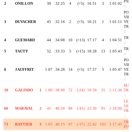
PAR
2
ONILLON
39
:32:25
4
(+5)
16:51
3
1:01:02
::
POI
VIE
3
DUVACHER
45
:32:16
2
(+5)
16:21
1
1:01:11
VEN
TRI
::
TRI
4
GUEMARD
44
:34:08
10
(+13)
17:17
4
1:04:51
::
TRI
5
TAUTY
52
:33:33
5
(+15)
18:28
13
1:05:43
::
POI
VIE
6
JAUFFRIT
1:07
:34:28
14
(+5)
17:57
5
1:05:47
VEN
TRI
::
MAS
39
GALINDO
1
1:00
:38:09
72
(-24)
19:59
35
1:11:36
TRI
::
LES
VEN
66
MARAVAL
2
45
:40:20
98
(-41)
22:30
95
1:16:00
TRI
::
TRI
73
RATTIER
3
1:05
:40:15
97
(-37)
22:42
101
1:17:45
D'A