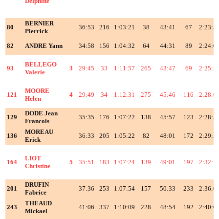
Delphine
BERNIER
80
36:53
216
1:03:21
38
43:41
67
2:23:5
Pierrick
82
ANDRE Yann
34:58
156
1:04:32
64
44:31
89
2:24:0
BELLEGO
93
3
29:45
33
1:11:57
265
43:47
69
2:25:2
Valerie
MOORE
121
4
29:49
34
1:12:31
275
45:46
116
2:28:0
Helen
DODE Jean
129
35:35
176
1:07:22
138
45:57
123
2:28:5
Francois
MOREAU
136
36:33
205
1:05:22
82
48:01
172
2:29:5
Erick
LIOT
164
5
35:51
183
1:07:24
139
49:01
197
2:32:1
Christine
DRUFIN
201
37:36
253
1:07:54
157
50:33
233
2:36:0
Fabrice
THEAUD
243
41:06
337
1:10:09
228
48:54
192
2:40:0
Mickael