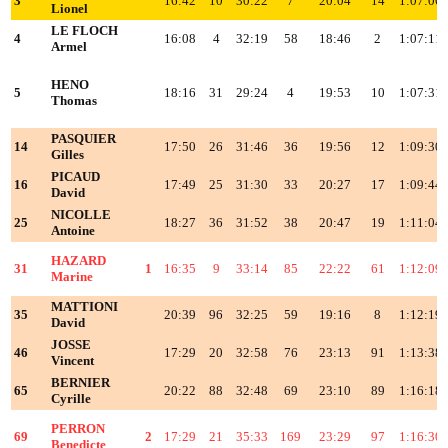
3
16:42
10
30:22
7
20:04
14
1:07:06
Lionel
LE FLOCH
4
16:08
4
32:19
58
18:46
2
1:07:11
Armel
HENO
5
18:16
31
29:24
4
19:53
10
1:07:31
Thomas
PASQUIER
14
17:50
26
31:46
36
19:56
12
1:09:30
Gilles
PICAUD
16
17:49
25
31:30
33
20:27
17
1:09:44
David
NICOLLE
25
18:27
36
31:52
38
20:47
19
1:11:04
Antoine
HAZARD
31
1
16:35
9
33:14
85
22:22
61
1:12:09
Marine
MATTIONI
35
20:39
96
32:25
59
19:16
8
1:12:19
David
JOSSE
46
17:29
20
32:58
76
23:13
91
1:13:38
Vincent
BERNIER
65
20:22
88
32:48
69
23:10
89
1:16:18
Cyrille
PERRON
69
2
17:29
21
35:33
169
23:29
97
1:16:30
Benedicte