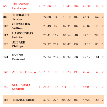
JOUSSEMET
65
2
20:06
6
1:10:41
204
45:31
109
2:1
Frederique
THEBAULT
86
24:08
34
1:10:12
189
43:35
64
2:1
Tristan
CHEVALIER
103
25:49
82
1:07:31
109
46:09
123
2:1
William
LASPOUGEAS
112
26:41
117
1:04:54
48
49:10
208
2:2
Fabrice
ALLARD
126
29:22
252
1:08:42
139
44:16
82
2:2
Philippe
EVENO
141
29:34
259
1:06:34
80
47:19
161
2:2
Bertrand
143
AUFFRET Loren
3
26:21
100
1:10:23
196
46:49
143
2:2
SCOUARNEC
150
4
26:37
115
1:11:11
213
46:09
122
2:2
Sandrine
184
THEAUD Mikael
30:01
277
1:09:22
160
47:20
163
2:2