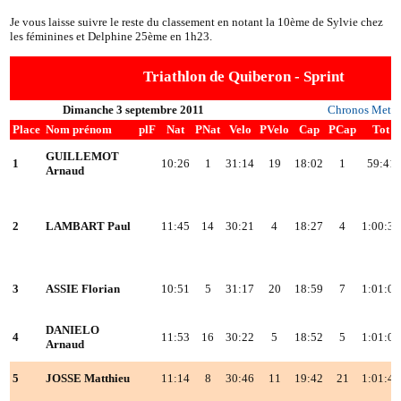
Je vous laisse suivre le reste du classement en notant la 10ème de Sylvie chez
les féminines et Delphine 25ème en 1h23.
Triathlon de Quiberon - Sprint
Dimanche 3 septembre 2011
Chronos Metr
Place
Nom prénom
plF
Nat
PNat
Velo
PVelo
Cap
PCap
Tot
GUILLEMOT
1
10:26
1
31:14
19
18:02
1
59:41
Arnaud
2
LAMBART Paul
11:45
14
30:21
4
18:27
4
1:00:31
3
ASSIE Florian
10:51
5
31:17
20
18:59
7
1:01:05
DANIELO
4
11:53
16
30:22
5
18:52
5
1:01:05
Arnaud
5
JOSSE Matthieu
11:14
8
30:46
11
19:42
21
1:01:41