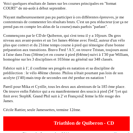
Voici quelques résultats de James sur les courses principales en "format
COURT" de mi-août à début septembre.
N'ayant malheureusement pas pu participer à ces différentes épreuves, je me
contenterais de commenter les résultats bruts. C'est un peu réducteur (car ça ne
prend pas en compte les aléas de la course) mais parfois "parlant".
Commençons par le CD de Quiberon, qui s'est tenu il y a 10jours. Du gros
niveau aux avant-postes et un 1er James 46ème avec Fred2, auteur d'un vélo
plus que correct et du 21ème temps course à pied qui témoigne d'une bonne
préparation aux transitions. Bravo Fred ! A 5', on trouve Tristan, toujours aussi
à l'aise dans l'eau (34ème) et en course à pied (64ème) suivi à 1'30 par William,
homogène sur les 3 disciplines et 103ème au général sur 348 classés.
Fabrice suit à 1', il confirme ses progrès en natation et sa discipline de
prédilection : le vélo 48ème chrono. Philou n'était pourtant pas loin de son
acolyte (1'40) mais trop de secondes ont été perdue en natation !
Pareil pour Mika et Cyrille, tous les deux aux alentours de la 185 ème place.
On trouve enfin Fabrice qui a eu manifestement des soucis à pied (54' !) et qui
finit avec StephK. Grand Phil suit à 2' et FrançoisZ ferme la file rouge des
James.
Cécile Rattier, seule Jamessettes, termine 12ème.
Triathlon de Quiberon - CD