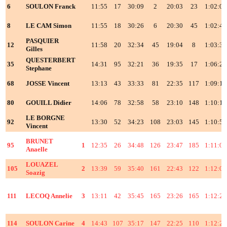
6
SOULON Franck
11:55
17
30:09
2
20:03
23
1:02:04
8
LE CAM Simon
11:55
18
30:26
6
20:30
45
1:02:49
PASQUIER
12
11:58
20
32:34
45
19:04
8
1:03:34
Gilles
QUESTERBERT
35
14:31
95
32:21
36
19:35
17
1:06:26
Stephane
68
JOSSE Vincent
13:13
43
33:33
81
22:35
117
1:09:19
80
GOUILL Didier
14:06
78
32:58
58
23:10
148
1:10:11
LE BORGNE
92
13:30
52
34:23
108
23:03
145
1:10:54
Vincent
BRUNET
95
1
12:35
26
34:48
126
23:47
185
1:11:08
Anaelle
LOUAZEL
105
2
13:39
59
35:40
161
22:43
122
1:12:00
Soazig
111
LECOQ Annelie
3
13:11
42
35:45
165
23:26
165
1:12:20
114
SOULON Carine
4
14:43
107
35:17
147
22:25
110
1:12:23