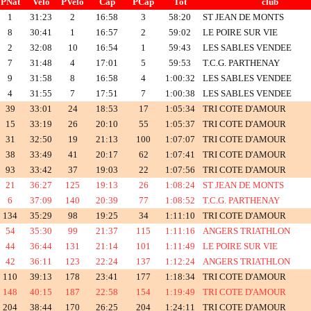
PNat
Velo
PVelo
Cap
PCap
Tot
club
1
31:23
2
16:58
3
58:20
ST JEAN DE MONTS
8
30:41
1
16:57
2
59:02
LE POIRE SUR VIE
2
32:08
10
16:54
1
59:43
LES SABLES VENDEE
7
31:48
4
17:01
5
59:53
T.C.G. PARTHENAY
9
31:58
8
16:58
4
1:00:32
LES SABLES VENDEE
4
31:55
7
17:51
7
1:00:38
LES SABLES VENDEE
39
33:01
24
18:53
17
1:05:34
TRI COTE D'AMOUR
15
33:19
26
20:10
55
1:05:37
TRI COTE D'AMOUR
31
32:50
19
21:13
100
1:07:07
TRI COTE D'AMOUR
38
33:49
41
20:17
62
1:07:41
TRI COTE D'AMOUR
93
33:42
37
19:03
22
1:07:56
TRI COTE D'AMOUR
21
36:27
125
19:13
26
1:08:24
ST JEAN DE MONTS
6
37:09
140
20:39
77
1:08:52
T.C.G. PARTHENAY
134
35:29
98
19:25
34
1:11:10
TRI COTE D'AMOUR
54
35:30
99
21:37
115
1:11:16
ANGERS TRIATHLON
44
36:44
131
21:14
101
1:11:49
LE POIRE SUR VIE
42
36:11
123
22:24
137
1:12:24
ANGERS TRIATHLON
110
39:13
178
23:41
177
1:18:34
TRI COTE D'AMOUR
148
40:15
187
22:58
154
1:19:49
TRI COTE D'AMOUR
204
38:44
170
26:25
204
1:24:11
TRI COTE D'AMOUR