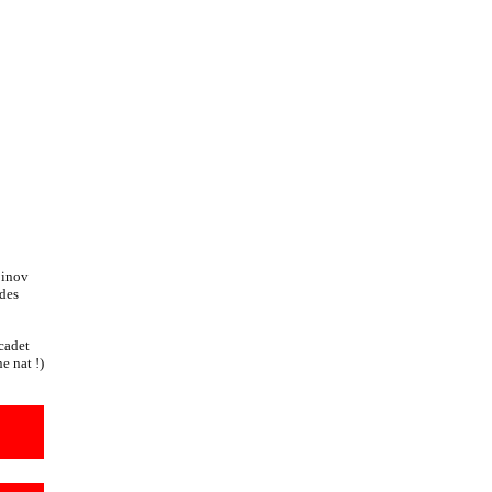
pinov
 des
cadet
e nat !)