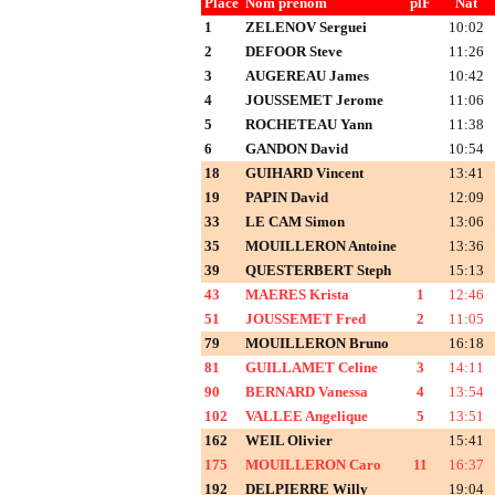
Place
Nom prénom
plF
Nat
1
ZELENOV Serguei
10:02
2
DEFOOR Steve
11:26
3
AUGEREAU James
10:42
4
JOUSSEMET Jerome
11:06
5
ROCHETEAU Yann
11:38
6
GANDON David
10:54
18
GUIHARD Vincent
13:41
19
PAPIN David
12:09
33
LE CAM Simon
13:06
35
MOUILLERON Antoine
13:36
39
QUESTERBERT Steph
15:13
43
MAERES Krista
1
12:46
51
JOUSSEMET Fred
2
11:05
79
MOUILLERON Bruno
16:18
81
GUILLAMET Celine
3
14:11
90
BERNARD Vanessa
4
13:54
102
VALLEE Angelique
5
13:51
162
WEIL Olivier
15:41
175
MOUILLERON Caro
11
16:37
192
DELPIERRE Willy
19:04