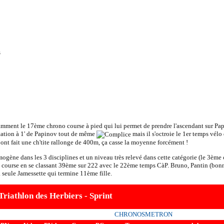
s
amment le 17ème chrono course à pied qui lui permet de prendre l'ascendant sur Pa
tation à 1' de Papinov tout de même
mais il s'octroie le 1er temps vélo
ont fait une ch'tite rallonge de 400m, ça casse la moyenne forcément !
ène dans les 3 disciplines et un niveau très relevé dans cette catégorie (le 3ème 
e course en se classant 39ème sur 222 avec le 22ème temps CàP. Bruno, Pantin (bonn
a seule Jamessette qui termine 11ème fille.
Triathlon des Herbiers - Sprint
CHRONOSMETRON