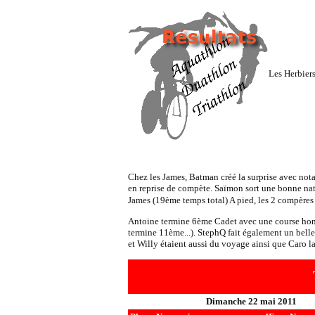
Les Herbier
Chez les James, Batman créé la surprise avec not
en reprise de compète. Saïmon sort une bonne na
James (19ème temps total) A pied, les 2 compères 
Antoine termine 6ème Cadet avec une course homog
termine 11ème...). StephQ fait également un bell
et Willy étaient aussi du voyage ainsi que Caro l
Dimanche 22 mai 2011