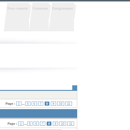
Nous contacter
Connexion
Enregistrement
Page :
1
...
5
6
7
8
9
10
11
Page :
1
...
5
6
7
8
9
10
11