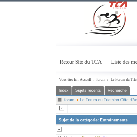
Retour Site du TCA
Liste des m
Vous êtes ici :
Accueil
forum
Le Forum du Tria
Index
Sujets récents
Recherche
forum
Le Forum du Triathlon Côte d'A
Sujet de la catégorie: Entraînements