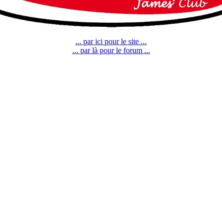
... par ici pour le site ...
... par là pour le forum ...